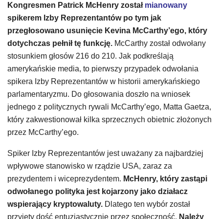
Kongresmen Patrick McHenry został
m
ianowany
spikerem Izby Reprezentantów po tym jak
przegłosowano usunięcie Kevina McCarthy’ego, który
dotychczas pełnił tę funkcję.
McCarthy został odwołany
stosunkiem głosów 216 do 210. Jak podkreślają
amerykańskie media, to pierwszy przypadek odwołania
spikera Izby Reprezentantów w historii amerykańskiego
parlamentaryzmu. Do głosowania doszło na wniosek
jednego z politycznych rywali McCarthy’ego, Matta Gaetza,
który zakwestionował kilka sprzecznych obietnic złożonych
przez McCarthy’ego.
Spiker Izby Reprezentantów jest uważany za najbardziej
wpływowe stanowisko w rządzie USA, zaraz za
prezydentem i wiceprezydentem.
McHenry, który zastąpi
odwołanego polityka jest kojarzony jako działacz
wspierający kryptowaluty.
Dlatego ten wybór został
przyjęty dość entuzjastycznie przez społeczność.
Należy