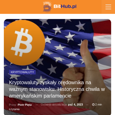
KRYPTOWALUTY
Kryptowaluty zyskały orędownika na
ważnym stanowisku. Historyczna chwila w
amerykańskim parlamencie
Ostatnia aktualizacja
paź 4, 2023
2 min
Przez
Piotr Pięta
czytania