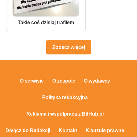
Takie coś dzisiaj trafiłem
Zobacz więcej
O serwisie
O zespole
O wydawcy
Polityka redakcyjna
Reklama i współpraca z BitHub.pl
Dołącz do Redakcji
Kontakt
Klauzule prawne