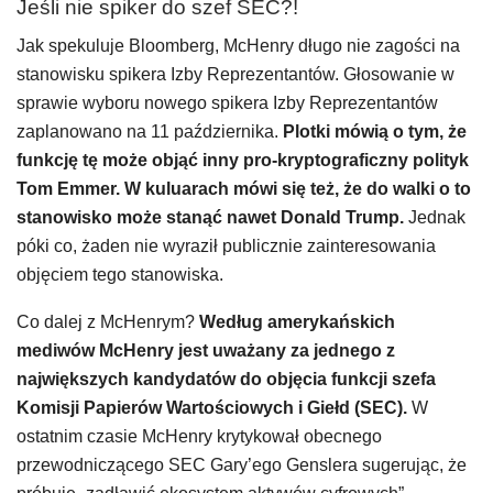
Jeśli nie spiker do szef SEC?!
Jak spekuluje Bloomberg, McHenry długo nie zagości na
stanowisku spikera Izby Reprezentantów. Głosowanie w
sprawie wyboru nowego spikera Izby Reprezentantów
zaplanowano na 11 października.
Plotki mówią o tym, że
funkcję tę może objąć inny pro-kryptograficzny polityk
Tom Emmer. W kuluarach mówi się też, że do walki o to
stanowisko może stanąć nawet Donald Trump.
Jednak
póki co, żaden nie wyraził publicznie zainteresowania
objęciem tego stanowiska.
Co dalej z McHenrym?
Według amerykańskich
mediwów McHenry jest uważany za jednego z
największych kandydatów do objęcia funkcji szefa
Komisji Papierów Wartościowych i Giełd (SEC).
W
ostatnim czasie McHenry krytykował obecnego
przewodniczącego SEC Gary’ego Genslera sugerując, że