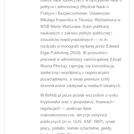
Doktor nauk społecznych w dyscyplinie nauk o
polityce i administracji (Wydział Nauk o
Polityce i Bezpieczeństwie, Uniwersytet
Mikołaja Kopernika w Toruniu). Wykładowca w
WSB Merito Warszawa. Autor publikacji
naukowych z zakresu polityki publicznej i
stosunków międzynarodowych — m.in.
rozdziału w monografii wydanej przez Edward
Elgar Publishing (2019). W przeszłości
pracował w administracji samorządowej (Urząd
Miasta Płocka), zajmując się komunikacją
społeczną i współpracą z organizacjami
pozarządowymi, a swoje pierwsze szlify
dziennikarskie zdobywał w mediach lokalnych.
W BitHub.pl pisze przede wszystkim o rynku
kryptowalut oraz o gospodarce, finansach i
regulacjach — analizuje dane
makroekonomiczne, decyzje instytucji
publicznych (m.in. GUS, KNF, NBP), rynek
pracy, podatki, metale szlachetne, giełdy,