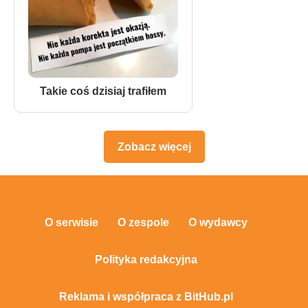
Takie coś dzisiaj trafiłem
Zobacz więcej
O serwisie
O zespole
O wydawcy
Polityka redakcyjna
Reklama i współpraca z BitHub.pl