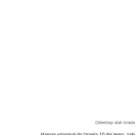
Odwetowy atak Izraela 
Hamas wtargnął do Izraela 10 dni temu, zab