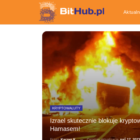
Aktualn
Gospod
KRYPTOWALUTY
Izrael skutecznie blokuje krypt
Hamasem!
Ostatnia aktualizacja
paź 17, 2023
Przez
Kacper K