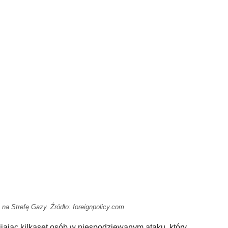
na Strefę Gazy. Źródło: foreignpolicy.com
ijając kilkaset osób w niespodziewanym ataku, który