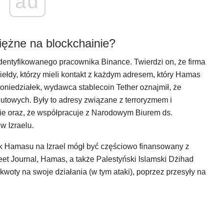
ad
niężne na blockchainie?
identyfikowanego pracownika Binance. Twierdzi on, że firma
giełdy, którzy mieli kontakt z każdym adresem, który Hamas
poniedziałek, wydawca stablecoin Tether oznajmił, że
utowych. Były to adresy związane z terroryzmem i
nie oraz, że współpracuje z Narodowym Biurem ds.
w Izraelu.
ak Hamasu na Izrael mógł być częściowo finansowany z
eet Journal, Hamas, a także Palestyński Islamski Dżihad
woty na swoje działania (w tym ataki), poprzez przesyły na