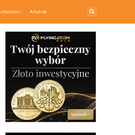
uchomości
Artykuły