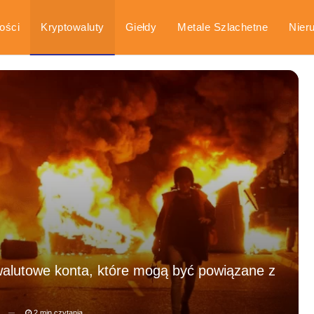
ości
Kryptowaluty
Giełdy
Metale Szlachetne
Nier
arka
Poradniki
owalutowe konta, które mogą być powiązane z
2 min czytania