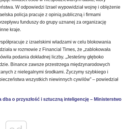
eństwa. W odpowiedzi Izrael wypowidział wojnę i oblężenie
raelska policja pracuje z opinią publiczną i firmami
rzepływu funduszy do grupy uznanej za organizację
inne kraje.
współpracuje z izraelskimi władzami w celu blokowania
działa w rozmowie z Financial Times, że „zablokowała
dmówiła podania dokładnej liczby. „Jesteśmy głęboko
dzie. Binance zawsze przestrzega międzynarodowych
ązanych z nielegalnymi środkami. Życzymy szybkiego i
pieczeństwa wszystkich niewinnych cywilów” – powiedział
 dba o przyszłość i sztuczną inteligencję – Ministerstwo