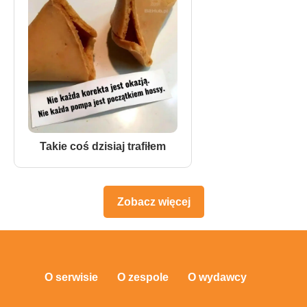
Takie coś dzisiaj trafiłem
Zobacz więcej
O serwisie
O zespole
O wydawcy