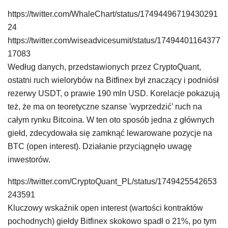
https://twitter.com/WhaleChart/status/17494496719430291
24
https://twitter.com/wiseadvicesumit/status/17494401164377
17083
Według danych, przedstawionych przez CryptoQuant,
ostatni ruch wielorybów na Bitfinex był znaczący i podniósł
rezerwy USDT, o prawie 190 mln USD. Korelacje pokazują
też, że ma on teoretyczne szanse 'wyprzedzić’ ruch na
całym rynku Bitcoina. W ten oto sposób jedna z głównych
giełd, zdecydowała się zamknąć lewarowane pozycje na
BTC (open interest). Działanie przyciągnęło uwagę
inwestorów.
https://twitter.com/CryptoQuant_PL/status/1749425542653
243591
Kluczowy wskaźnik open interest (wartości kontraktów
pochodnych) giełdy Bitfinex skokowo spadł o 21%, po tym