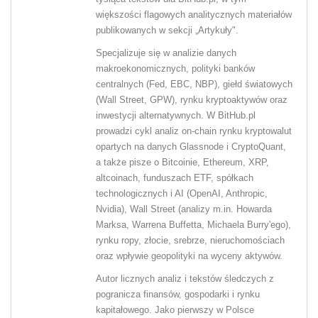
większości flagowych analitycznych materiałów
publikowanych w sekcji „Artykuły".
Specjalizuje się w analizie danych
makroekonomicznych, polityki banków
centralnych (Fed, EBC, NBP), giełd światowych
(Wall Street, GPW), rynku kryptoaktywów oraz
inwestycji alternatywnych. W BitHub.pl
prowadzi cykl analiz on-chain rynku kryptowalut
opartych na danych Glassnode i CryptoQuant,
a także pisze o Bitcoinie, Ethereum, XRP,
altcoinach, funduszach ETF, spółkach
technologicznych i AI (OpenAI, Anthropic,
Nvidia), Wall Street (analizy m.in. Howarda
Marksa, Warrena Buffetta, Michaela Burry'ego),
rynku ropy, złocie, srebrze, nieruchomościach
oraz wpływie geopolityki na wyceny aktywów.
Autor licznych analiz i tekstów śledczych z
pogranicza finansów, gospodarki i rynku
kapitałowego. Jako pierwszy w Polsce