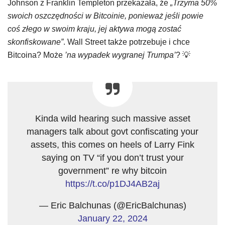
Johnson z Franklin Templeton przekazała, że
„Trzyma 50%
swoich oszczędności w Bitcoinie, ponieważ jeśli powie
coś złego w swoim kraju, jej aktywa mogą zostać
skonfiskowane”
. Wall Street także potrzebuje i chce
Bitcoina? Może
’na wypadek wygranej Trumpa’
? 💡
Kinda wild hearing such massive asset
managers talk about govt confiscating your
assets, this comes on heels of Larry Fink
saying on TV “if you don’t trust your
government” re why bitcoin
https://t.co/p1DJ4AB2aj
— Eric Balchunas (@EricBalchunas)
January 22, 2024