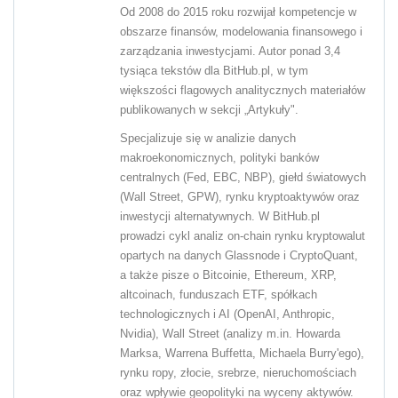
Od 2008 do 2015 roku rozwijał kompetencje w
obszarze finansów, modelowania finansowego i
zarządzania inwestycjami. Autor ponad 3,4
tysiąca tekstów dla BitHub.pl, w tym
większości flagowych analitycznych materiałów
publikowanych w sekcji „Artykuły".
Specjalizuje się w analizie danych
makroekonomicznych, polityki banków
centralnych (Fed, EBC, NBP), giełd światowych
(Wall Street, GPW), rynku kryptoaktywów oraz
inwestycji alternatywnych. W BitHub.pl
prowadzi cykl analiz on-chain rynku kryptowalut
opartych na danych Glassnode i CryptoQuant,
a także pisze o Bitcoinie, Ethereum, XRP,
altcoinach, funduszach ETF, spółkach
technologicznych i AI (OpenAI, Anthropic,
Nvidia), Wall Street (analizy m.in. Howarda
Marksa, Warrena Buffetta, Michaela Burry'ego),
rynku ropy, złocie, srebrze, nieruchomościach
oraz wpływie geopolityki na wyceny aktywów.