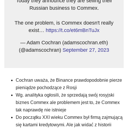
Today they announce they are selling their
Russian business to Commex.
The one problem, is Commex doesn't really
exist…
https://t.co/et6mBnTuJx
— Adam Cochran (adamscochran.eth)
(@adamscochran)
September 27, 2023
Cochran uważa, że Binance prawdopodobnie pierze
pieniądze pochodzące z Rosji
Wg. analityka ogłosili, że sprzedają swój rosyjski
biznes Commex ale problemem jest to, że Commex
tak naprawdę nie istnieje
Do początku XXI wieku Commex był firmą zajmującą
się kartami kredytowymi. Ale jak widać z historii