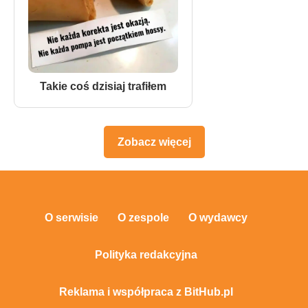
Takie coś dzisiaj trafiłem
Zobacz więcej
O serwisie
O zespole
O wydawcy
Polityka redakcyjna
Reklama i współpraca z BitHub.pl