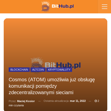
BLOCKCHAIN
ALTCOIN
KRYPTOWALUTY
Cosmos (ATOM) umożliwia już obsługę
komunikacji pomiędzy
zdecentralizowanymi sieciami
Ostatnia aktualizacja
mar 11, 2022
2
Przez
Maciej Kosior
min czytania