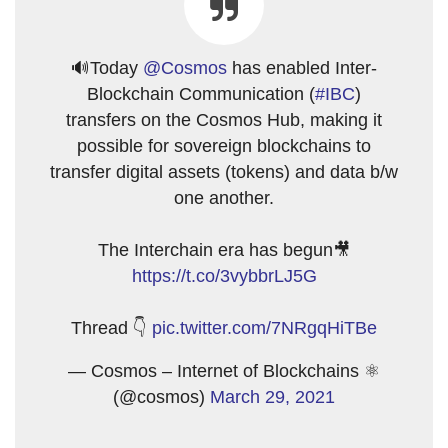
🔊Today
@Cosmos
has enabled Inter-
Blockchain Communication (
#IBC
)
transfers on the Cosmos Hub, making it
possible for sovereign blockchains to
transfer digital assets (tokens) and data b/w
one another.
The Interchain era has begun🎥
https://t.co/3vybbrLJ5G
Thread 👇
pic.twitter.com/7NRgqHiTBe
— Cosmos – Internet of Blockchains ⚛️
(@cosmos)
March 29, 2021