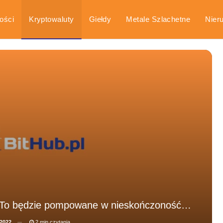
ości
Kryptowaluty
Giełdy
Metale Szlachetne
Nier
arka
Poradniki
a. To będzie pompowane w nieskończoność…
 2022
2 min czytania