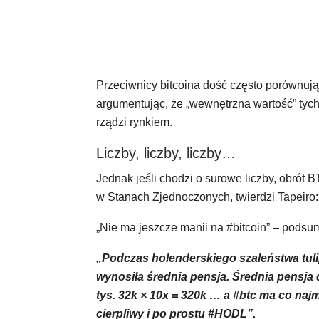
Przeciwnicy bitcoina dość często porównują
argumentując, że „wewnętrzna wartość” tych
rządzi rynkiem.
Liczby, liczby, liczby…
Jednak jeśli chodzi o surowe liczby, obrót B
w Stanach Zjednoczonych, twierdzi Tapeiro:
„Nie ma jeszcze manii na #bitcoin” – podsu
„Podczas holenderskiego szaleństwa tuli
wynosiła średnia pensja. Średnia pensja 
tys. 32k × 10x = 320k … a #btc ma co naj
cierpliwy i po prostu #HODL”.