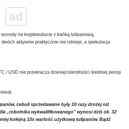
ad
 wzrosty na kryptowalucie z bańką tulipanową,
 dwóch aktywów praktycznie nie istnieje, a spekulacja
TC / USD nie przekracza dziesięciokrotności średniej pensji
mował.
panów, cebuli sprzedawane były 10 razy drożej niż
dla „robotnika wykwalifikowanego” wynosi dziś ok. 32
mniej kolejną 10x wartość użytkową tulipanów. Bądź