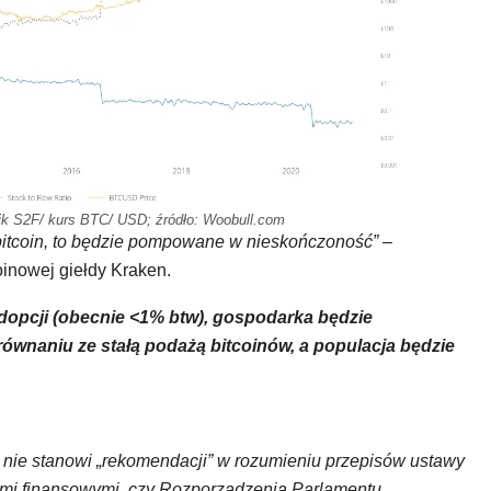
nik S2F/ kurs BTC/ USD; źródło: Woobull.com
#bitcoin, to będzie pompowane w nieskończoność”
–
oinowej giełdy Kraken.
opcji (obecnie <1% btw), gospodarka będzie
ównaniu ze stałą podażą bitcoinów, a populacja będzie
ści nie stanowi „rekomendacji” w rozumieniu przepisów ustawy
ntami finansowymi, czy Rozporządzenia Parlamentu