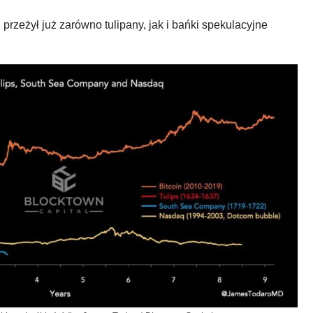
przeżył już zarówno tulipany, jak i bańki spekulacyjne