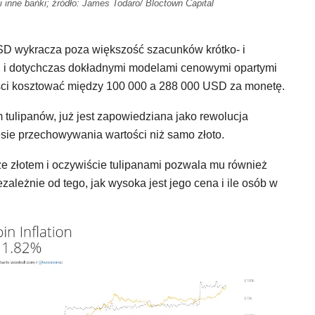
 i inne bańki; źródło: James Todaro/ Bloctown Capital
SD wykracza poza większość szacunków krótko- i
i i dotychczas dokładnymi modelami cenowymi opartymi
ści kosztować między 100 000 a 288 000 USD za monetę.
tulipanów, już jest zapowiedziana jako rewolucja
sie przechowywania wartości niż samo złoto.
e złotem i oczywiście tulipanami pozwala mu również
ezależnie od tego, jak wysoka jest jego cena i ile osób w