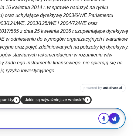
ia 16 kwietnia 2014 r. w sprawie nadużyć na rynku
u) oraz uchylające dyrektywę 2003/6/WE Parlamentu
2003/124/WE, 2003/125/WE i 2004/72/WE oraz
17/565 z dnia 25 kwietnia 2016 r.uzupełniające dyrektywę
UE w odniesieniu do wymogów organizacyjnych i warunków
ycyjne oraz pojęć zdefiniowanych na potrzeby tej dyrektywy.
wymogów stawianych rekomendacjom w rozumieniu w/w
ny żadn ego instrumentu finansowego, nie opierają się na
ają ryzyka inwestycyjnego
.