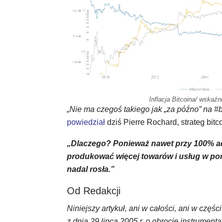
Inflacja Bitcoina/ wskaź
„Nie ma czegoś takiego jak „za późno” na 
powiedział
dziś Pierre Rochard, strateg bitc
„Dlaczego? Ponieważ nawet przy 100% ad
produkować więcej towarów i usług w por
nadal rosła.”
Od Redakcji
Niniejszy artykuł, ani w całości, ani w czę
z dnia 29 lipca 2005 r. o obrocie instrume