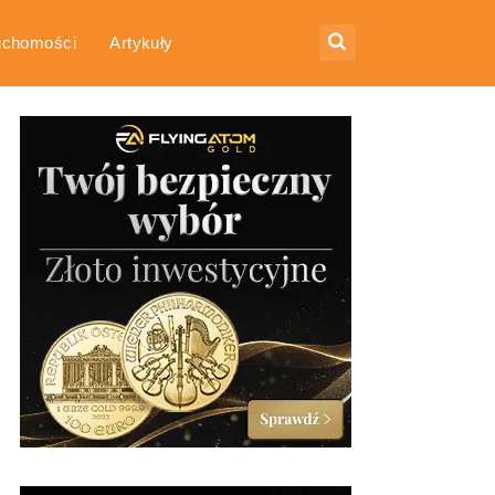
uchomości
Artykuły