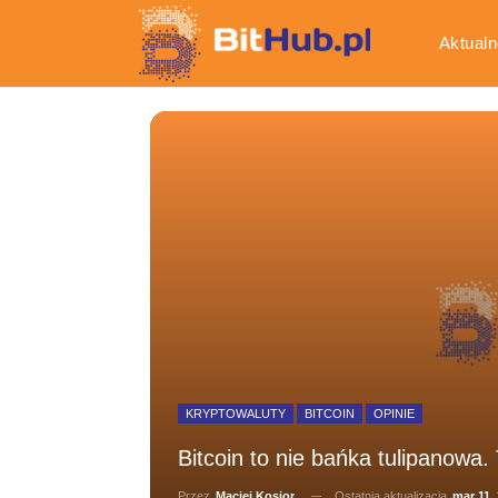
Aktualn
Gospod
KRYPTOWALUTY
BITCOIN
OPINIE
Bitcoin to nie bańka tulipanow
Ostatnia aktualizacja
mar 11,
Przez
Maciej Kosior