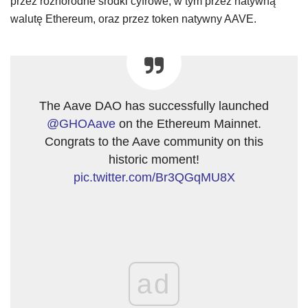
przez różnorodne środki cyfrowe, w tym przez natywną
walutę Ethereum, oraz przez token natywny AAVE.
The Aave DAO has successfully launched
@GHOAave
on the Ethereum Mainnet.
Congrats to the Aave community on this
historic moment!
pic.twitter.com/Br3QGqMU8X
ad