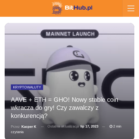
KRYPTOWALUTY
AAVE + ETH = GHO! Nowy stable coin
wkracza do gry! Czy zawalczy z
konkurencją?
Ostatnia aktualizacja
lip 17, 2023
2 min
Przez
Kacper K
czytania