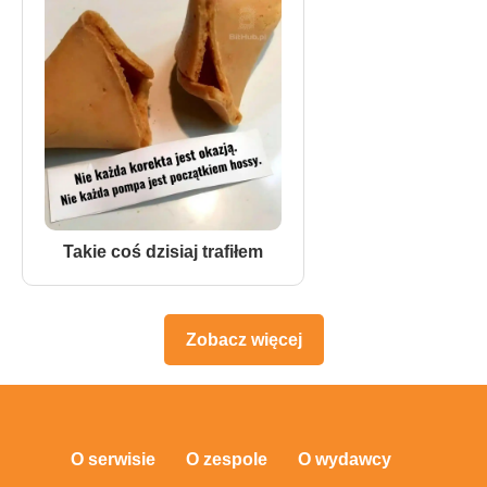
Takie coś dzisiaj trafiłem
Zobacz więcej
O serwisie
O zespole
O wydawcy