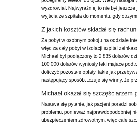
pożegnalny telefon do ojca. Wtedy nastąpił pr
wyzdrowiał. Najwyraźniej to nie był jeszcze
wyjścia ze szpitala do momentu, gdy otrzym
Z jakich kosztów składał się rachu
Za pobyt w osobnym pokoju na oddziale inten
więc za cały pobyt w izolacji szpital zainka
Michael był podłączony to 2 835 dolarów dzi
100 000 dolarów wyniosły leki mające podtr
doliczyć pozostałe opłaty, takie jak przeby
następujący sposób, „czuje się winny, że pr
Michael okazał się szczęściarzem p
Nasuwa się pytanie, jak pacjent poradzi so
problemu, ponieważ najprawdopodobniej nie b
ubezpieczeniem zdrowotnym, więc całe szcz