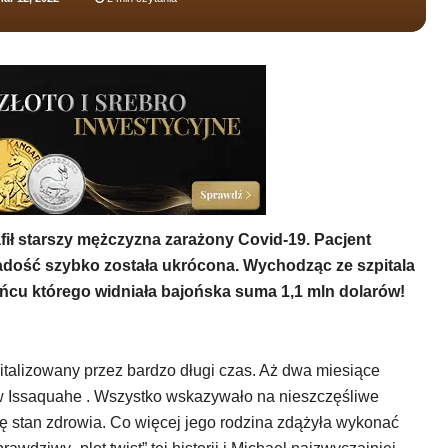
ił starszy mężczyzna zarażony Covid-19. Pacjent
radość szybko została ukrócona. Wychodząc ze szpitala
ońcu którego widniała bajońska suma 1,1 mln dolarów!
pitalizowany przez bardzo długi czas. Aż dwa miesiące
 Issaquahe . Wszystko wskazywało na nieszczęśliwe
ę stan zdrowia. Co więcej jego rodzina zdążyła wykonać