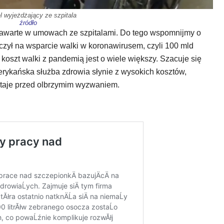
l wyjeżdżający ze szpitala
źródło
zawarte w umowach ze szpitalami. Do tego wspomnijmy o
czył na wsparcie walki w koronawirusem, czyli 100 mld
koszt walki z pandemią jest o wiele większy. Szacuje się
merykańska służba zdrowia słynie z wysokich kosztów,
staje przed olbrzymim wyzwaniem.