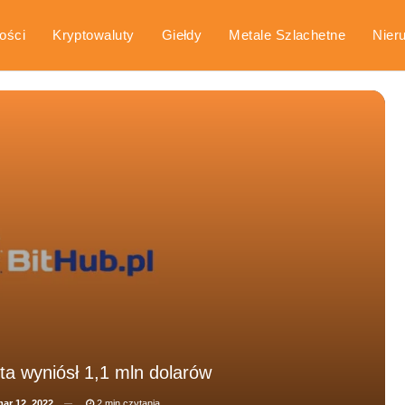
ości
Kryptowaluty
Giełdy
Metale Szlachetne
Nier
arka
Poradniki
ta wyniósł 1,1 mln dolarów
ar 12, 2022
2 min czytania