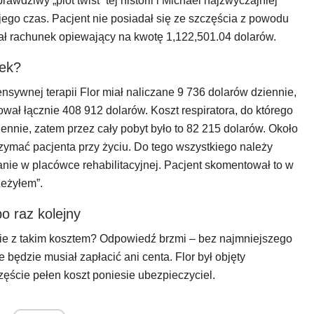
awdziwy „plot twist” tej historii i Michael najzwyczajniej
 jego czas. Pacjent nie posiadał się ze szczęścia z powodu
ał rachunek opiewający na kwotę 1,122,501.04 dolarów.
nek?
sywnej terapii Flor miał naliczane 9 736 dolarów dziennie,
sował łącznie 408 912 dolarów. Koszt respiratora, do którego
ennie, zatem przez cały pobyt było to 82 215 dolarów. Około
zymać pacjenta przy życiu. Do tego wszystkiego należy
wanie w placówce rehabilitacyjnej. Pacjent skomentował to w
zeżyłem”.
o raz kolejny
bie z takim kosztem? Odpowiedź brzmi – bez najmniejszego
ędzie musiał zapłacić ani centa. Flor był objęty
ęście pełen koszt poniesie ubezpieczyciel.