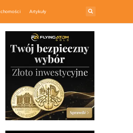
uchomości
Artykuły