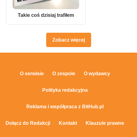
Takie coś dzisiaj trafiłem
Zobacz więcej
O serwisie
O zespole
O wydawcy
Polityka redakcyjna
Reklama i współpraca z BitHub.pl
Dołącz do Redakcji
Kontakt
Klauzule prawne