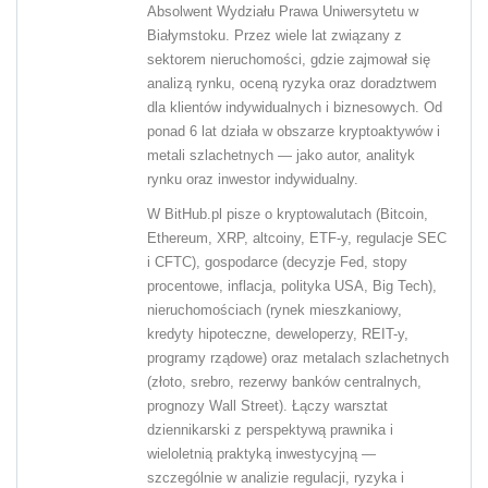
Absolwent Wydziału Prawa Uniwersytetu w
Białymstoku. Przez wiele lat związany z
sektorem nieruchomości, gdzie zajmował się
analizą rynku, oceną ryzyka oraz doradztwem
dla klientów indywidualnych i biznesowych. Od
ponad 6 lat działa w obszarze kryptoaktywów i
metali szlachetnych — jako autor, analityk
rynku oraz inwestor indywidualny.
W BitHub.pl pisze o kryptowalutach (Bitcoin,
Ethereum, XRP, altcoiny, ETF-y, regulacje SEC
i CFTC), gospodarce (decyzje Fed, stopy
procentowe, inflacja, polityka USA, Big Tech),
nieruchomościach (rynek mieszkaniowy,
kredyty hipoteczne, deweloperzy, REIT-y,
programy rządowe) oraz metalach szlachetnych
(złoto, srebro, rezerwy banków centralnych,
prognozy Wall Street). Łączy warsztat
dziennikarski z perspektywą prawnika i
wieloletnią praktyką inwestycyjną —
szczególnie w analizie regulacji, ryzyka i