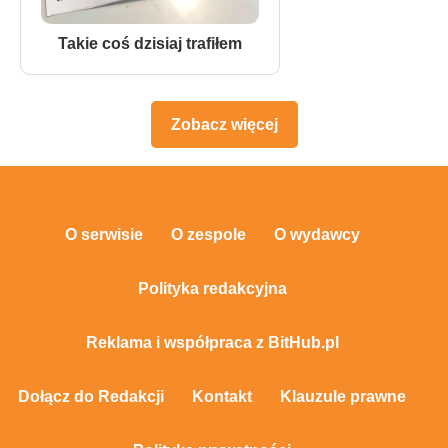
Takie coś dzisiaj trafiłem
Zobacz więcej
O serwisie
O zespole
O wydawcy
Polityka redakcyjna
Reklama i współpraca z BitHub.pl
Dołącz do Redakcji
Kontakt
Klauzule prawne