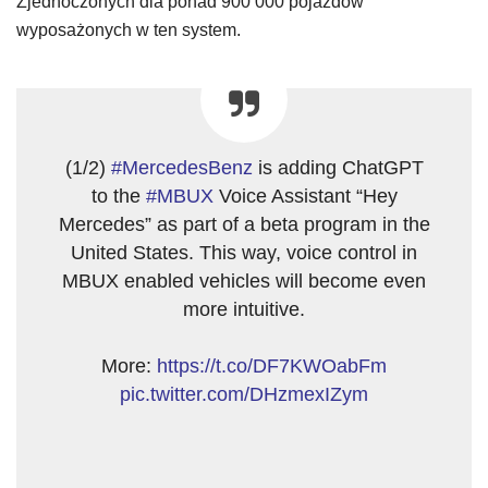
Zjednoczonych dla ponad 900 000 pojazdów
wyposażonych w ten system.
(1/2)
#MercedesBenz
is adding ChatGPT
to the
#MBUX
Voice Assistant “Hey
Mercedes” as part of a beta program in the
United States. This way, voice control in
MBUX enabled vehicles will become even
more intuitive.
More:
https://t.co/DF7KWOabFm
pic.twitter.com/DHzmexIZym