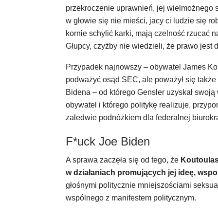
przekroczenie uprawnień, jej wielmożnego sz
w głowie się nie mieści, jacy ci ludzie się r
kornie schylić karki, mają czelność rzucać n
Głupcy, czyżby nie wiedzieli, że prawo jest 
Przypadek najnowszy – obywatel James Kout
podważyć osąd SEC, ale poważył się także
Bidena – od którego Gensler uzyskał swoją w
obywatel i którego politykę realizuje, przy
zaledwie podnóżkiem dla federalnej biurokra
F*uck Joe Biden
A sprawa zaczęła się od tego, że
Koutoulas
w działaniach promujących jej ideę, ws
głośnymi politycznie mniejszościami seksual
wspólnego z manifestem politycznym.