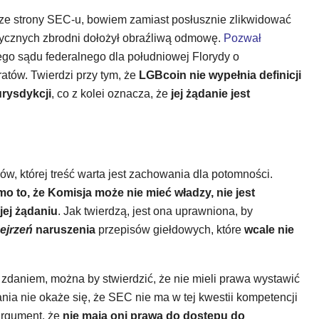
i ze strony SEC-u, bowiem zamiast posłusznie zlikwidować
litycznych zbrodni dołożył obraźliwą odmowę.
Pozwał
ego sądu federalnego dla południowej Florydy o
ratów. Twierdzi przy tym, że
LGBcoin nie wypełnia definicji
rysdykcji
, co z kolei oznacza, że
jej żądanie jest
w, której treść warta jest zachowania dla potomności.
o to, że Komisja może nie mieć władzy, nie jest
ej żądaniu
. Jak twierdzą, jest ona uprawniona, by
ejrzeń
naruszenia
przepisów giełdowych, które
wcale nie
ch zdaniem, można by stwierdzić, że nie mieli prawa wystawić
a nie okaże się, że SEC nie ma w tej kwestii kompetencji
argument, że
nie mają oni prawa do dostępu do