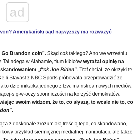
ad
dzwon? Amerykański sąd najwyższy ma rozważyć
s Go Brandon coin”
. Skąd coś takiego? Ano we wrześniu
Talladega w Alabamie, tłum kibiców
wyrażał opinię na
m skandowaniem „
f*ck Joe Biden
”
. Traf chciał, że okrzyki te
Kelli Stavast z NBC Sports próbowała przeprowadzić ze
ako dziennikarka jednego z tzw. mainstreamowych mediów,
ącej-się-w-oczy stronniczości na korzyść demokratów,
iając swoim widzom, że to, co słyszą, to wcale nie to, co
ndon
”
.
jąca z doskonale zrozumiałą treścią tego, co skandowano,
ikowy przykład siermiężnej medialnej manipulacji, ale także
”. Te, jako dorozumiany synonim „
f*uck Joe Biden
”,