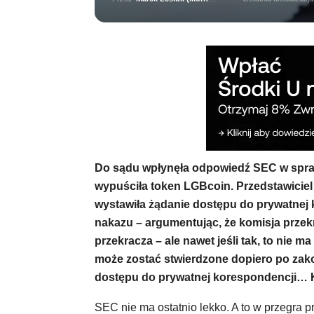
Do sądu wpłynęła odpowiedź SEC w spraw
wypuściła token LGBcoin. Przedstawicie
wystawiła żądanie dostępu do prywatnej 
nakazu – argumentując, że komisja przekr
przekracza – ale nawet jeśli tak, to nie m
może zostać stwierdzone dopiero po zako
dostępu do prywatnej korespondencji… Kt
SEC nie ma ostatnio lekko. A to w przegra p