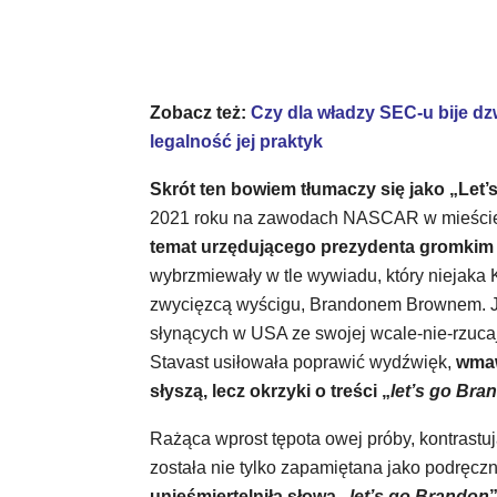
Zobacz też:
Czy dla władzy SEC-u bije 
legalność jej praktyk
Skrót ten bowiem tłumaczy się jako
„Let’
2021 roku na zawodach NASCAR w mieście 
temat urzędującego prezydenta gromki
wybrzmiewały w tle wywiadu, który niejaka 
zwycięzcą wyścigu, Brandonem Brownem. J
słynących w USA ze swojej wcale-nie-rzucaj
Stavast usiłowała poprawić wydźwięk,
wmaw
słyszą, lecz okrzyki o treści „
let’s go Bra
Rażąca wprost tępota owej próby, kontrastu
została nie tylko zapamiętana jako podręczn
unieśmiertelniła słowa „
let’s go Brandon