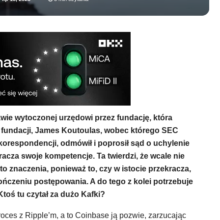
ie wytoczonej urzędowi przez fundację, która
l fundacji, James Koutoulas, wobec którego SEC
korespondencji, odmówił i poprosił sąd o uchylenie
acza swoje kompetencje. Ta twierdzi, że wcale nie
a to znaczenia, ponieważ to, czy w istocie przekracza,
ńczeniu postępowania. A do tego z kolei potrzebuje
oś tu czytał za dużo Kafki?
roces z Ripple’m, a to Coinbase ją pozwie, zarzucając