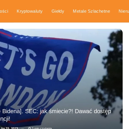
ości
Kryptowaluty
Giełdy
Metale Szlachetne
Nier
arka
Poradniki
e Bidena]. SEC: jak śmiecie?! Dawać dostęp
cji!
a
lip 15, 2023
3 min czytania