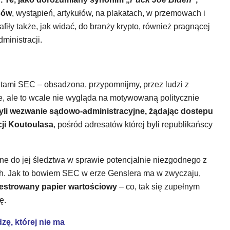
sów
, wystąpień, artykułów, na plakatach, w przemowach i
afiły także, jak widać, do branży krypto, również pragnącej
ministracji.
butami SEC – obsadzona, przypomnijmy, przez ludzi z
e, ale to wcale nie wygląda na motywowaną politycznie
zyli wezwanie sądowo-administracyjne, żądając dostepu
ji Koutoulasa
, pośród adresatów której byli republikańscy
ędne do jej śledztwa w sprawie potencjalnie niezgodnego z
. Jak to bowiem SEC w erze Genslera ma w zwyczaju,
jestrowany papier wartościowy
– co, tak się zupełnym
ę.
ę, której nie ma