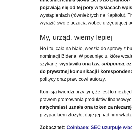
pojawiają się od tej pory w tysiącach wpi
wystąpieniach (również tych na Kapitolu). Tr
wyrazić swoje uczucia wobec urzędującej ad
My, urząd, wiemy lepiej
No i tu, cała na biało, weszła do sprawy z 
nominacji Bidena. W posunięciu, które wcal
szykanę,
wystawiła ona tzw.
subponea
, c
do prywatnej komunikacji i korespondenc
politycy oraz prawicowi autorzy.
Komisja twierdzi przy tym, że jest to niezb
prawem promowania produktów finansowych
natychmiast uznała ona token za niezare
przypadkiem złożyło, daje jej nad nim władz
Zobacz też:
Coinbase: SEC uzurpuje władz