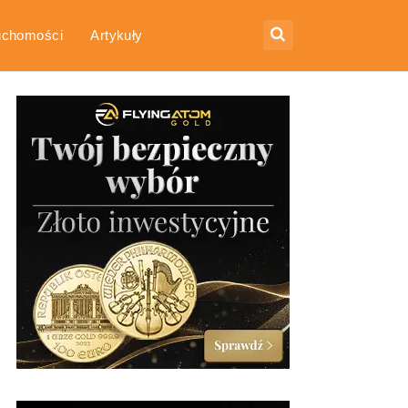
uchomości
Artykuły