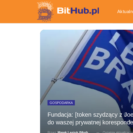
Aktualn
Gospod
GOSPODARKA
Fundacja: [token szydzący z Jo
do waszej prywatnej koresponden
Ostatnia aktualizacj
Przez
Marek Lesiuk (Morhainn)