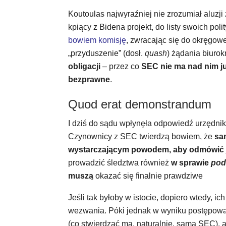
Koutoulas najwyraźniej nie zrozumiał aluzj
kpiący z Bidena projekt, do listy swoich po
bowiem komisję
, zwracając się do okręgow
„przyduszenie” (dosł.
quash
) żądania biurok
obligacji
– przez co
SEC nie ma nad nim ju
bezprawne
.
Quod erat demonstrandum
I dziś do sądu wpłynęła odpowiedź urzędnikó
Czynownicy z SEC twierdzą bowiem, że
sam
wystarczającym powodem, aby odmówić j
prowadzić śledztwa również
w sprawie
pod
muszą
okazać się finalnie prawdziwe
Jeśli tak byłoby w istocie, dopiero wtedy, i
wezwania. Póki jednak w wyniku postępowani
(co stwierdzać ma, naturalnie, sama SEC), 