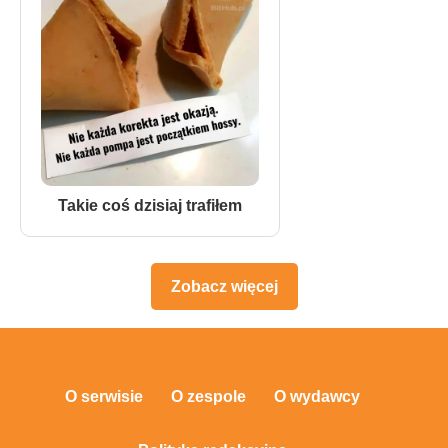
Takie coś dzisiaj trafiłem
Zobacz więcej
O serwisie
O zespole
O wydawcy