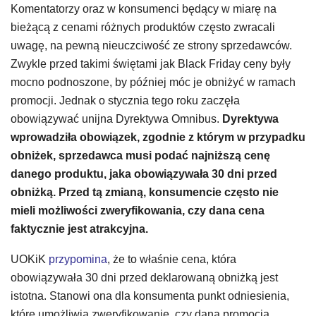
Komentatorzy oraz w konsumenci będący w miarę na
bieżącą z cenami różnych produktów często zwracali
uwagę, na pewną nieuczciwość ze strony sprzedawców.
Zwykle przed takimi świętami jak Black Friday ceny były
mocno podnoszone, by później móc je obniżyć w ramach
promocji. Jednak o stycznia tego roku zaczęła
obowiązywać unijna Dyrektywa Omnibus.
Dyrektywa
wprowadziła obowiązek, zgodnie z którym w przypadku
obniżek, sprzedawca musi podać najniższą cenę
danego produktu, jaka obowiązywała 30 dni przed
obniżką. Przed tą zmianą, konsumencie często nie
mieli możliwości zweryfikowania, czy dana cena
faktycznie jest atrakcyjna.
UOKiK
p
rzypomina
, że to właśnie cena, która
obowiązywała 30 dni przed deklarowaną obniżką jest
istotna. Stanowi ona dla konsumenta punkt odniesienia,
które umożliwia zweryfikowanie, czy daną promocja