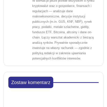
W BitHub.pl pisze przede wszystkim o rynku
kryptowalut oraz o gospodarce, finansach i
regulacjach — analizuje dane
makroekonomiczne, decyzje instytucji
publicznych (m.in. GUS, KNF, NBP), rynek
pracy, podatki, metale szlachetne, giełdy,
fundusze ETF, Bitcoina, altcoiny i dane on-
chain. Łączy warsztat akademicki z bieżącą
analizą rynków. Prywatnie sporadycznie
inwestuje na własny rachunek — zgodnie z
polityką redakcji w zakresie ujawniania
potencjalnych konfliktów interesów.
Zostaw komentarz