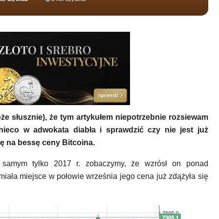
e słusznie), że tym artykułem niepotrzebnie rozsiewam
nieco w adwokata diabła i sprawdzić czy nie jest już
ę na bessę ceny Bitcoina.
 w samym tylko 2017 r. zobaczymy, że wzrósł on ponad
a miała miejsce w połowie września jego cena już zdążyła się