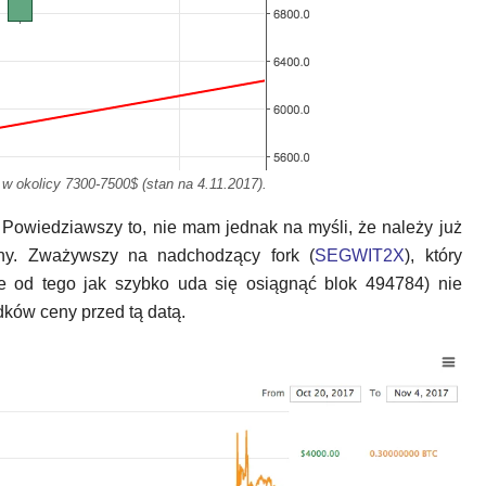
w okolicy 7300-7500$ (stan na 4.11.2017).
. Powiedziawszy to, nie mam jednak na myśli, że należy już
iny. Zważywszy na nadchodzący fork (
SEGWIT2X
), który
ie od tego jak szybko uda się osiągnąć blok 494784) nie
ków ceny przed tą datą.