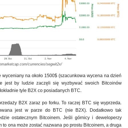
oinmarketcap.com/currencies/segwit2x/
ie wyceniany na około 1500$ (szacunkowa wycena na dzień
we jest by ludzie zaczęli się wyzbywać swoich Bitcoinów
 dokładnie tyle B2X co posiadanych BTC.
przedaży B2X zaraz po forku. To raczej BTC się wyprzeda.
owana jest w parze do BTC (nie B2X). Dodatkowo tak
zie ostatecznym Bitcoinem. Jeśli górnicy i deweloperzy
 to ona może zostać nazwana po prostu Bitcoinem, a druga