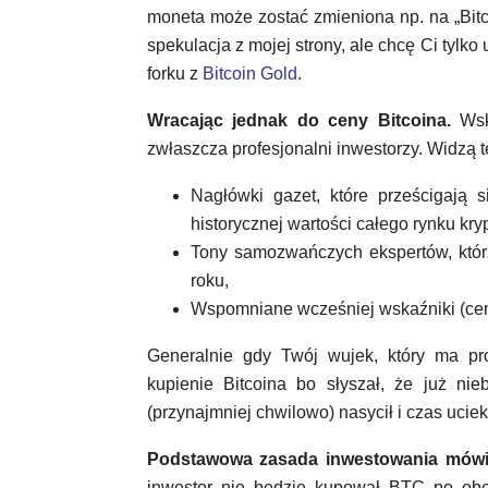
moneta może zostać zmieniona np. na „Bitcoi
spekulacja z mojej strony, ale chcę Ci tylko
forku z
Bitcoin Gold
.
Wracając jednak do ceny Bitcoina.
Wska
zwłaszcza profesjonalni inwestorzy. Widzą 
Nagłówki gazet, które prześcigają
historycznej wartości całego rynku kry
Tony samozwańczych ekspertów, któr
roku,
Wspomniane wcześniej wskaźniki (ce
Generalnie gdy Twój wujek, który ma p
kupienie Bitcoina bo słyszał, że już ni
(przynajmniej chwilowo) nasycił i czas uciek
Podstawowa zasada inwestowania mówi:
inwestor nie będzie kupował BTC po obe