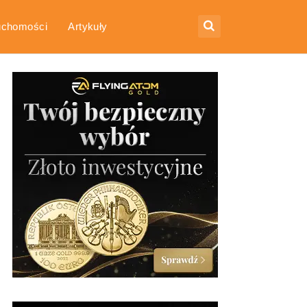
uchomości
Artykuły