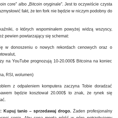
n core” albo „Bitcoin oryginale”. Jest to oczywiście czysta
 uzmysłowić fakt, że ten fork nie będzie w niczym podobny do
źniki, o których wspominałem powyżej widzą wszyscy,
też pewien powtarzający się schemat:
 się w donoszeniu o nowych rekordach cenowych oraz o
ptowalut,
zy na YouTube prognozują 10-20.000$ Bitcoina na koniec
na, RSI, wolumen)
roblem z odpaleniem komputera zaczyna Tobie doradzać
ebawem będzie kosztował 20.000$ to znak, że rynek się
ać.
 Kupuj tanio – sprzedawaj drogo.
Żaden profesjonalny
cnej cenie. Aby cena mogła pójść w górę potrzebujemy