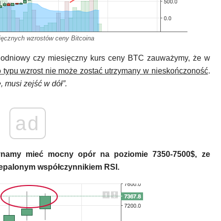
ęcznych wzrostów ceny Bitcoina
ygodniowy czy miesięczny kurs ceny BTC zauważymy, że w
o typu wzrost nie może zostać utrzymany w nieskończoność
.
, musi zejść w dół”.
ad
ynamy mieć mocny opór na poziomie 7350-7500$, ze
palonym współczynnikiem RSI.