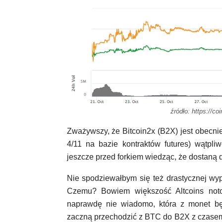
źródło: https://c
Zważywszy, że Bitcoin2x (B2X) jest obecn
4/11 na bazie kontraktów futures) wątpli
jeszcze przed forkiem wiedząc, że dostaną
Nie spodziewałbym się też drastycznej wy
Czemu? Bowiem większość Altcoins not
naprawdę nie wiadomo, która z monet będ
zaczną przechodzić z BTC do B2X z czasem