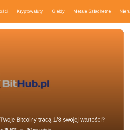
ości
Kryptowaluty
Giełdy
Metale Szlachetne
Nier
arka
Poradniki
Twoje Bitcoiny tracą 1/3 swojej wartości?
ar 15, 2022
3 min czytania