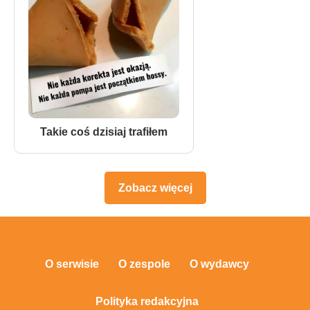
Takie coś dzisiaj trafiłem
Zobacz więcej
O serwisie
O zespole
O wydawcy
Polityka redakcyjna