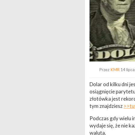
Przez
KMR
14 lipc
Dolar od kilku dni j
osiągnięcie parytetu
złotówka jest rekor
tym znajdziesz
>>tu
Podczas gdy wielu in
wydaje się, że nie 
waluta.