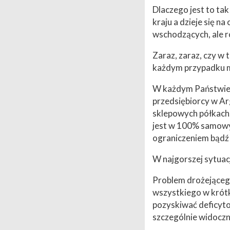
Dlaczego jest to ta
kraju a dzieje się n
wschodzących, ale 
Zaraz, zaraz, czy w
każdym przypadku m
W każdym Państwie 
przedsiębiorcy w Ar
sklepowych półkach.
jest w 100% samowy
ograniczeniem bądź
W najgorszej sytuacj
Problem drożejącego
wszystkiego w krótk
pozyskiwać deficyto
szczególnie widoczn