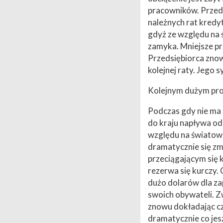
pracowników. Przeds
należnych rat kredy
gdyż ze względu na 
zamyka. Mniejsze pr
Przedsiębiorca znow
kolejnej raty. Jego s
Kolejnym dużym prob
Podczas gdy nie ma 
do kraju napływa od
względu na światow
dramatycznie się zm
przeciągającym się 
rezerwa się kurczy.
dużo dolarów dla z
swoich obywateli. Zw
znowu dokładając c
dramatycznie co jes