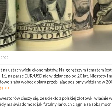
a 2022
est na ustach wielu ekonomistów. Najgorętszym tematem jest 
 1:1 na parze EUR/USD nie widzianego od 20 lat. Niestety i n
dowo słaba wobec dolara przebijając poziomy widziane w 200
taj<<
.
westorów cieszy się, że uciekło z polskiej złotówki właśnie
każdy ma świadomość jak fatalny łańcuch ciągnie za sobą mo