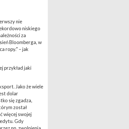
ierwszy nie
rekordowo niskiego
ależności za
esień Bloomberga, w
 ropy.” – jak
 przykład jaki
sport. Jako że wiele
est dolar
tko się zgadza,
tórym został
ć więcej swojej
redytu. Gdy
przez np. zwolnienia