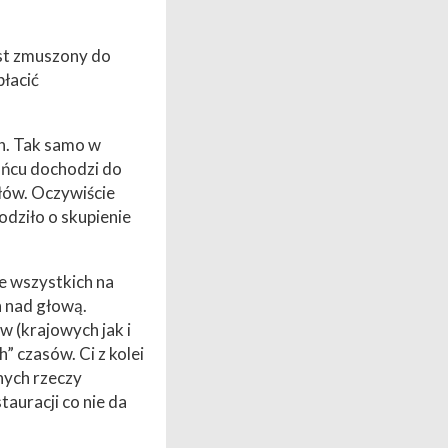
jest zmuszony do
płacić
h. Tak samo w
ońcu dochodzi do
ułów. Oczywiście
odziło o skupienie
de wszystkich na
h nad głową.
w (krajowych jak i
 czasów. Ci z kolei
dnych rzeczy
tauracji co nie da