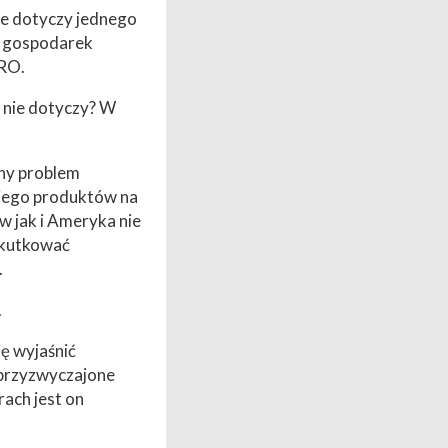
nie dotyczy jednego
ko gospodarek
URO.
 nie dotyczy? W
ny problem
 jego produktów na
w jak i Ameryka nie
skutkować
.
.
ię wyjaśnić
 przyzwyczajone
ach jest on