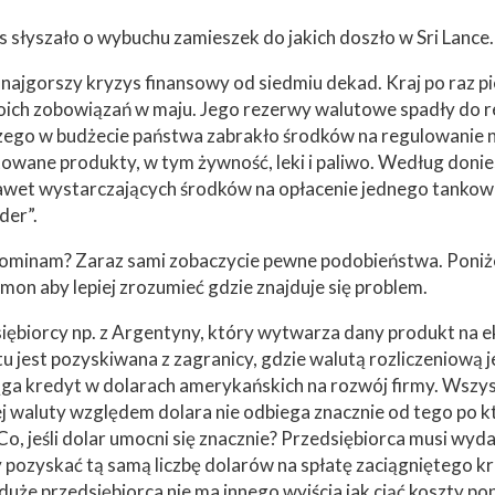
 słyszało o wybuchu zamieszek do jakich doszło w Sri Lance.
 najgorszy kryzys finansowy od siedmiu dekad. Kraj po raz p
oich zobowiązań w maju. Jego rezerwy walutowe spadły do 
ego w budżecie państwa zabrakło środków na regulowanie n
wane produkty, w tym żywność, leki i paliwo. Według doni
nawet wystarczających środków na opłacenie jednego tankowca
der”.
ominam? Zaraz sami zobaczycie pewne podobieństwa. Poniżej
n aby lepiej zrozumieć gdzie znajduje się problem.
iębiorcy np. z Argentyny, który wytwarza dany produkt na ek
 jest pozyskiwana z zagranicy, gdzie walutą rozliczeniową j
ąga kredyt w dolarach amerykańskich na rozwój firmy. Wszys
j waluty względem dolara nie odbiega znacznie od tego po k
Co, jeśli dolar umocni się znacznie? Przedsiębiorca musi wyda
y pozyskać tą samą liczbę dolarów na spłatę zaciągniętego k
 duże przedsiębiorca nie ma innego wyjścia jak ciąć koszty po