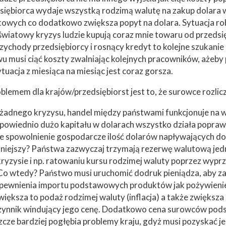
iębiorca wydaje wszystką rodzimą walutę na zakup dolara w
towych co dodatkowo zwiększa popyt na dolara. Sytuacja robi
światowy kryzys ludzie kupują coraz mnie towaru od przedsięb
zychody przedsiębiorcy i rosnący kredyt to kolejne szukanie
u musi ciąć koszty zwalniając kolejnych pracowników, ażeby 
ytuacja z miesiąca na miesiąc jest coraz gorsza.
lemem dla krajów/przedsiębiorst jest to, że surowce rozlicz
żadnego kryzysu, handel między państwami funkcjonuje na 
powiednio dużo kapitału w dolarach wszystko działa poprawnie
e spowolnienie gospodarcze ilość dolarów napływających d
niejszy? Państwa zazwyczaj trzymają rezerwę walutową jed
kryzysie i np. ratowaniu kursu rodzimej waluty poprzez wypr
 Co wtedy? Państwo musi uruchomić dodruk pieniądza, aby z
apewnienia importu podstawowych produktów jak pożywienie
iększa to podaż rodzimej waluty (inflacja) a także zwiększa
zynnik windujący jego cenę. Dodatkowo cena surowców pod
zcze bardziej pogłębia problemy kraju, gdyż musi pozyskać je