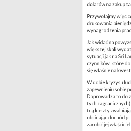
dolarów na zakup tak
Przywołajmy więc co 
drukowania pieniędz
wynagrodzenia praco
Jak widać na powyżs
większej skali wyda
sytuacji jak na Sri
czynników, które dop
się właśnie na kwest
W dobie kryzysu lud
zapewnieniu sobie p
Doprowadza to do za
tych zagranicznych)
tną koszty zwalniają
obcinając dochód prz
zarobić jej właścici