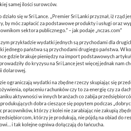
iej samej ilości surowców.
działo się w Sri Lance. „Premier Sri Lanki przyznał, iż rząd 
y, by móc zapłacić za podstawowe produkty i usługi oraz wy
wnikom sektora publicznego.” – jak podaje „nczas.com”
zym przykładzie wydatki jednych są przychodami dla drugic
tki jednego państwa są przychodami drugiego państwa. W k
 Lance gdzie brakuje pieniędzy na import podstawowych artyk
rowadziły do kryzysu na Sri Lance jest więcej jednak nam ch
ii dolarowej.
zie ograniczają wydatki na zbędne rzeczy skupiając się prze
ożywienia, opłaceniu rachunków czy to za energię czy za dac
niku aktywności w innych branżach co zabija przedsiębiorcó
 produkujących dobra cieszące się popytem podczas „dobrych”
c pracowników, którzy z kolei nie zarabiając nie zakupią zbę
edsiębiorcom, którzy je produkują, nie pójdą na obiad do res
elowi… i tak kolejne ogniwa dołączają do łańcucha.