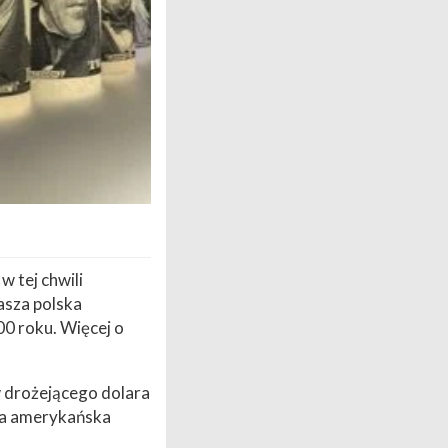
w tej chwili
asza polska
0 roku. Więcej o
 w drożejącego dolara
cna amerykańska