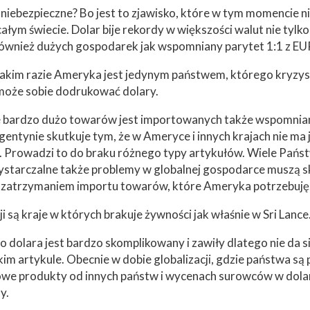
k niebezpieczne? Bo jest to zjawisko, które w tym momencie 
a całym świecie. Dolar bije rekordy w większości walut nie tyl
również dużych gospodarek jak wspomniany parytet 1:1 z E
 takim razie Ameryka jest jedynym państwem, którego kryzys
oże sobie dodrukować dolary.
bardzo dużo towarów jest importowanych także wspomnia
gentynie skutkuje tym, że w Ameryce i innych krajach nie ma
 Prowadzi to do braku różnego typy artykułów. Wiele Państ
starczalne także problemy w globalnej gospodarce muszą 
 zatrzymaniem importu towarów, które Ameryka potrzebuję
i są kraje w których brakuje żywności jak właśnie w Sri Lance
 dolara jest bardzo skomplikowany i zawiły dlatego nie da s
im artykule. Obecnie w dobie globalizacji, gdzie państwa są
we produkty od innych państw i wycenach surowców w dolar
y.