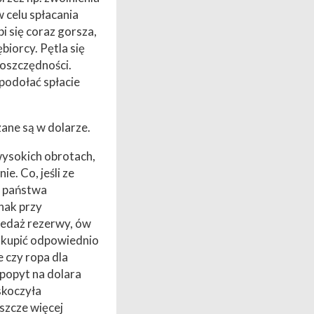
 celu spłacania
 się coraz gorsza,
iorcy. Pętla się
 oszczędności.
podołać spłacie
ane są w dolarze.
wysokich obrotach,
. Co, jeśli ze
o państwa
nak przy
zedaż rezerwy, ów
akupić odpowiednio
 czy ropa dla
 popyt na dolara
skoczyła
szcze więcej