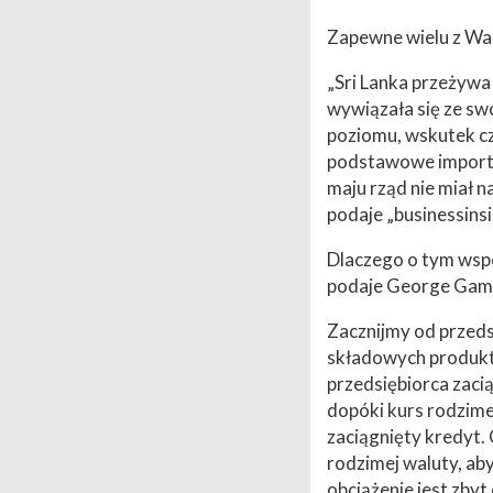
Zapewne wielu z Was
„Sri Lanka przeżywa
wywiązała się ze sw
poziomu, wskutek cz
podstawowe importo
maju rząd nie miał 
podaje „businessinsi
Dlaczego o tym wsp
podaje George Gammo
Zacznijmy od przeds
składowych produktu
przedsiębiorca zaci
dopóki kurs rodzime
zaciągnięty kredyt. 
rodzimej waluty, ab
obciążenie jest zbyt