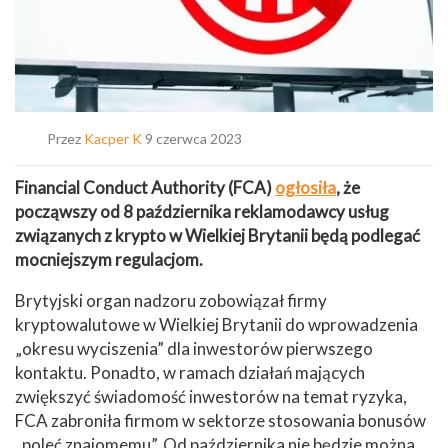
Przez
Kacper K
9 czerwca 2023
Financial Conduct Authority (FCA)
ogłosiła
, że
począwszy od 8 października reklamodawcy usług
związanych z krypto w Wielkiej Brytanii będą podlegać
mocniejszym regulacjom.
Brytyjski organ nadzoru zobowiązał firmy
kryptowalutowe w Wielkiej Brytanii do wprowadzenia
„okresu wyciszenia” dla inwestorów pierwszego
kontaktu. Ponadto, w ramach działań mających
zwiększyć świadomość inwestorów na temat ryzyka,
FCA zabroniła firmom w sektorze stosowania bonusów
„poleć znajomemu”. Od października nie będzie można