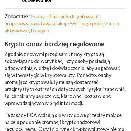
oczekiwaniom.”
Zobacz też:
Przewrót na rynku kryptowalut:
proponowana ustawa atakuje SEC i jego podejście do
aktywów cyfrowych
Krypto coraz bardziej regulowane
Zgodnie z nowymi przepisami, firmy krypto są
zobowiązane do weryfikacji, czy osoby posiadają
odpowiednią wiedzę i doświadczenie, aby angażować
się w inwestycje w kryptowaluty. Ponadto, osoby
promujące kryptowaluty muszą dostarczać
przejrzystych ostrzeżeń dotyczących ryzyka i zapewnić,
że ich reklamy są uczciwe, klarowne i pozbawione
wprowadzających w błąd informacji.
Te zasady FCA wpisują się w rządowe przepisy mające
na celu poddanie promocji kryptonadzorowi
regulacyjnemu. Ostatnio rynek kryptowalutowy nie ma