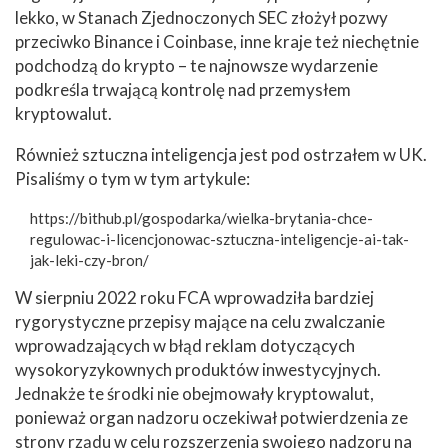
lekko, w Stanach Zjednoczonych SEC złożył pozwy
przeciwko Binance i Coinbase, inne kraje też niechętnie
podchodzą do krypto – te najnowsze wydarzenie
podkreśla trwającą kontrolę nad przemysłem
kryptowalut.
Również sztuczna inteligencja jest pod ostrzałem w UK.
Pisaliśmy o tym w tym artykule:
https://bithub.pl/gospodarka/wielka-brytania-chce-
regulowac-i-licencjonowac-sztuczna-inteligencje-ai-tak-
jak-leki-czy-bron/
W sierpniu 2022 roku FCA wprowadziła bardziej
rygorystyczne przepisy mające na celu zwalczanie
wprowadzających w błąd reklam dotyczących
wysokoryzykownych produktów inwestycyjnych.
Jednakże te środki nie obejmowały kryptowalut,
ponieważ organ nadzoru oczekiwał potwierdzenia ze
strony rządu w celu rozszerzenia swojego nadzoru na