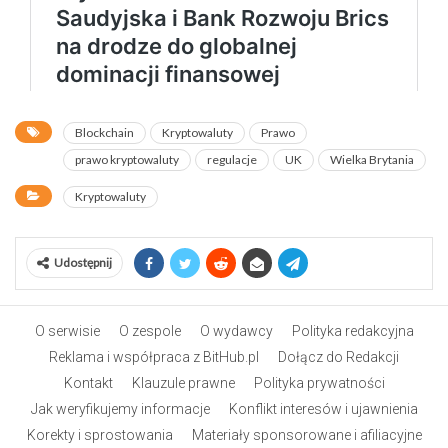
Blockchain
Kryptowaluty
Prawo
prawo kryptowaluty
regulacje
UK
Wielka Brytania
Kryptowaluty
Udostępnij
O serwisie
O zespole
O wydawcy
Polityka redakcyjna
Reklama i współpraca z BitHub.pl
Dołącz do Redakcji
Kontakt
Klauzule prawne
Polityka prywatności
Jak weryfikujemy informacje
Konflikt interesów i ujawnienia
Korekty i sprostowania
Materiały sponsorowane i afiliacyjne