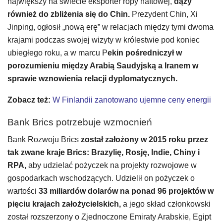
największy na świecie eksporter ropy naftowej,
dąży
również do zbliżenia się do Chin.
Prezydent Chin, Xi
Jinping, ogłosił „nową erę” w relacjach między tymi dwoma
krajami podczas swojej wizyty w królestwie pod koniec
ubiegłego roku, a w marcu P
ekin pośredniczył w
porozumieniu między Arabią Saudyjską a Iranem w
sprawie wznowienia relacji dyplomatycznych.
Zobacz też:
W Finlandii zanotowano ujemne ceny energii
Bank Brics potrzebuje wzmocnień
Bank Rozwoju Brics
został założony w 2015 roku przez
tak zwane kraje Brics: Brazylię, Rosję, Indie, Chiny i
RPA,
aby udzielać pożyczek na projekty rozwojowe w
gospodarkach wschodzących. Udzielił on pożyczek o
wartości
33 miliardów dolarów na ponad 96 projektów w
pięciu krajach założycielskich,
a jego skład członkowski
został rozszerzony o Zjednoczone Emiraty Arabskie, Egipt