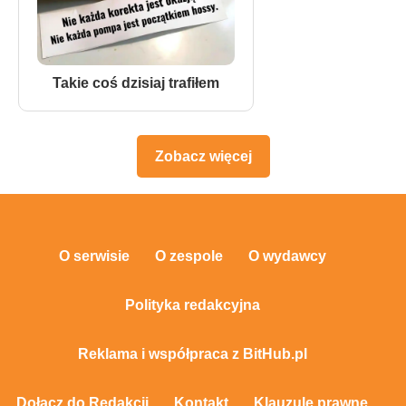
Takie coś dzisiaj trafiłem
Zobacz więcej
O serwisie
O zespole
O wydawcy
Polityka redakcyjna
Reklama i współpraca z BitHub.pl
Dołącz do Redakcji
Kontakt
Klauzule prawne