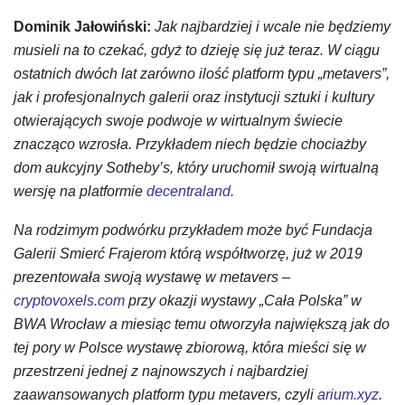
Dominik Jałowiński:
Jak najbardziej i wcale nie będziemy
musieli na to czekać, gdyż to dzieję się już teraz. W ciągu
ostatnich dwóch lat zarówno ilość platform typu „metavers”,
jak i profesjonalnych galerii oraz instytucji sztuki i kultury
otwierających swoje podwoje w wirtualnym świecie
znacząco wzrosła. Przykładem niech będzie chociażby
dom aukcyjny Sotheby’s, który uruchomił swoją wirtualną
wersję na platformie
decentraland.
Na rodzimym podwórku przykładem może być Fundacja
Galerii Smierć Frajerom którą współtworzę, już w 2019
prezentowała swoją wystawę w metavers –
cryptovoxels.com
przy okazji wystawy „Cała Polska” w
BWA Wrocław a miesiąc temu otworzyła największą jak do
tej pory w Polsce wystawę zbiorową, która mieści się w
przestrzeni jednej z najnowszych i najbardziej
zaawansowanych platform typu metavers, czyli
arium.xyz
.