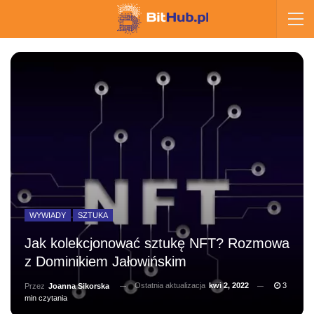
WYWIADY
SZTUKA
Jak kolekcjonować sztukę NFT? Rozmowa
z Dominikiem Jałowińskim
Ostatnia aktualizacja
kwi 2, 2022
3
Przez
Joanna Sikorska
min czytania