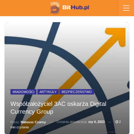
WIADOMOŚCI
ARTYKUŁY
BEZPIECZEŃSTWO
Współzałożyciel 3AC oskarża Digital
Currency Group
Ostatnia aktualizacja
sty 4, 2023
2
Przez
Mateusz Czarny
min czytania
Co-Founder 3AC publicznie oskarża DCG