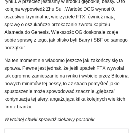
rynku. A przecież jesteśmy w środku głębokiej bessy. O to
kolejna wypowiedź Zhu Su: „Wartość DCG wynosi 0,
oszustwo kryminalne, wierzyciele FTX również mają
sprawę o oszukańcze przekazanie zwrotu kapitału
Alameda do Genesis. Większość OG doskonale zdaje
sobie sprawę z tego, jak blisko byli Barry i SBF od samego
początku”.
Na ten moment nie wiadomo jeszcze jak zakończy się ta
sprawa. Pewne jest jednak, że jeśli upadek FTX wywołał
tak ogromne zamieszanie na rynku i wybicie przez Bitcoina
nowych minimów tej bessy, to aż strach pomyśleć jakie
spustoszenie może spowodować znacznie „głębsza”
kontynuacja tej afery, angażująca kilka kolejnych wielkich
firm z branży.
W wolnej chwili sprawdź ciekawy poradnik