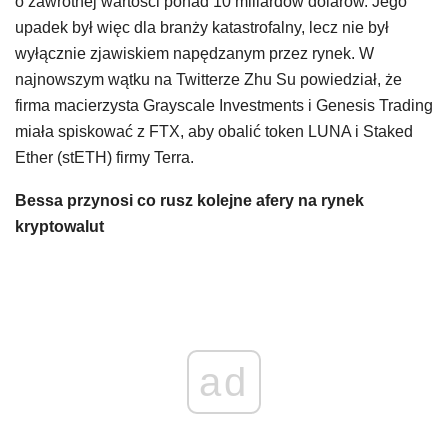
o zawrotnej wartości ponad 10 miliardów dolarów. Jego
upadek był więc dla branży katastrofalny, lecz nie był
wyłącznie zjawiskiem napędzanym przez rynek. W
najnowszym wątku na Twitterze Zhu Su powiedział, że
firma macierzysta Grayscale Investments i Genesis Trading
miała spiskować z FTX, aby obalić token LUNA i Staked
Ether (stETH) firmy Terra.
Bessa przynosi co rusz kolejne afery na rynek
kryptowalut
ad