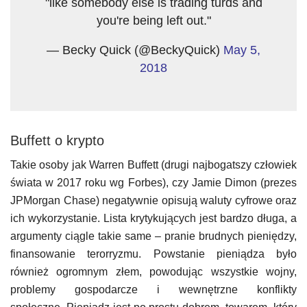
"like somebody else is trading turds and
you're being left out."
— Becky Quick (@BeckyQuick)
May 5,
2018
Buffett o krypto
Takie osoby jak Warren Buffett (drugi najbogatszy człowiek
świata w 2017 roku wg Forbes), czy Jamie Dimon (prezes
JPMorgan Chase) negatywnie opisują waluty cyfrowe oraz
ich wykorzystanie. Lista krytykujących jest bardzo długa, a
argumenty ciągle takie same – pranie brudnych pieniędzy,
finansowanie terorryzmu. Powstanie pieniądza było
również ogromnym złem, powodując wszystkie wojny,
problemy gospodarcze i wewnętrzne konflikty