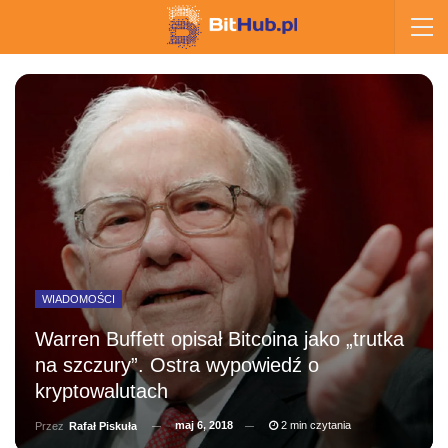
WIADOMOŚCI
Warren Buffett opisał Bitcoina jako „trutka
na szczury”. Ostra wypowiedź o
kryptowalutach
maj 6, 2018
2 min czytania
Przez
Rafał Piskuła