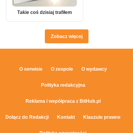
Takie coś dzisiaj trafiłem
Zobacz więcej
O serwisie
O zespole
O wydawcy
Polityka redakcyjna
Reklama i współpraca z BitHub.pl
Dołącz do Redakcji
Kontakt
Klauzule prawne