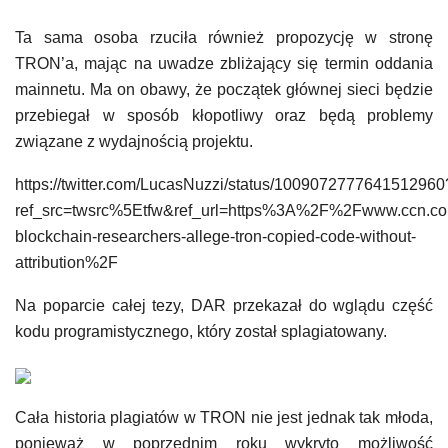
Ta sama osoba rzuciła również propozycję w stronę
TRON’a, mając na uwadze zbliżający się termin oddania
mainnetu. Ma on obawy, że początek głównej sieci będzie
przebiegał w sposób kłopotliwy oraz będą problemy
związane z wydajnością projektu.
https://twitter.com/LucasNuzzi/status/1009072777641512960
ref_src=twsrc%5Etfw&ref_url=https%3A%2F%2Fwww.ccn.c
blockchain-researchers-allege-tron-copied-code-without-
attribution%2F
Na poparcie całej tezy, DAR przekazał do wglądu część
kodu programistycznego, który został splagiatowany.
Cała historia plagiatów w TRON nie jest jednak tak młoda,
ponieważ w poprzednim roku wykryto możliwość