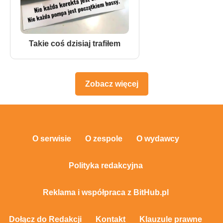
Takie coś dzisiaj trafiłem
Zobacz więcej
O serwisie
O zespole
O wydawcy
Polityka redakcyjna
Reklama i współpraca z BitHub.pl
Dołącz do Redakcji
Kontakt
Klauzule prawne