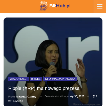
WIADOMOŚCI
BIZNES
INFORMACJA PRASOWA
Ripple (XRP) ma nowego prezesa
Ostatnia aktualizacja
sty 30, 2023
2
Przez
Mateusz Czarny
min czytania
Ripple ma nowego prezesa