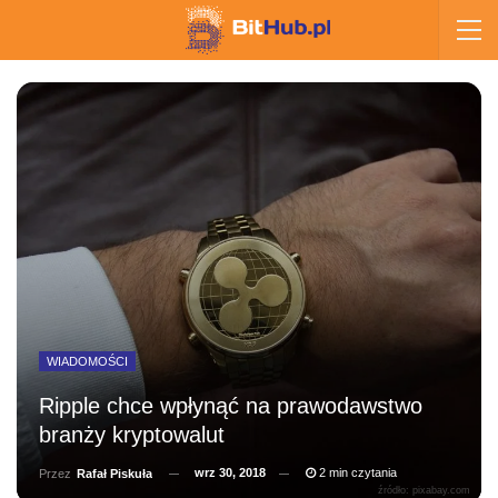
WIADOMOŚCI
Ripple chce wpłynąć na prawodawstwo
branży kryptowalut
wrz 30, 2018
2 min czytania
Przez
Rafał Piskuła
źródło: pixabay.com