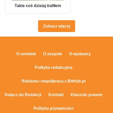
Takie coś dzisiaj trafiłem
Zobacz więcej
O serwisie
O zespole
O wydawcy
Polityka redakcyjna
Reklama i współpraca z BitHub.pl
Dołącz do Redakcji
Kontakt
Klauzule prawne
Polityka prywatności