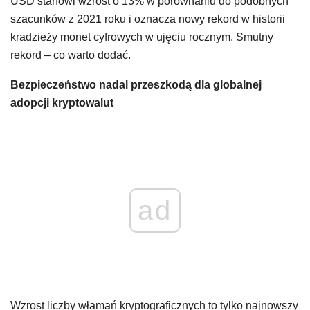
USD stanowi wzrost o 13% w porównaniu do podobnych
szacunków z 2021 roku i oznacza nowy rekord w historii
kradzieży monet cyfrowych w ujęciu rocznym. Smutny
rekord – co warto dodać.
Bezpieczeństwo nadal przeszkodą dla globalnej
adopcji kryptowalut
ad
Wzrost liczby włamań kryptograficznych to tylko najnowszy