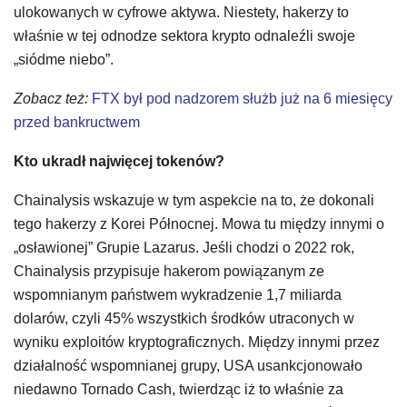
ulokowanych w cyfrowe aktywa. Niestety, hakerzy to
właśnie w tej odnodze sektora krypto odnaleźli swoje
„siódme niebo”.
Zobacz też:
FTX był pod nadzorem służb już na 6 miesięcy
przed bankructwem
Kto ukradł najwięcej tokenów?
Chainalysis wskazuje w tym aspekcie na to, że dokonali
tego hakerzy z Korei Północnej. Mowa tu między innymi o
„osławionej” Grupie Lazarus. Jeśli chodzi o 2022 rok,
Chainalysis przypisuje hakerom powiązanym ze
wspomnianym państwem wykradzenie 1,7 miliarda
dolarów, czyli 45% wszystkich środków utraconych w
wyniku exploitów kryptograficznych. Między innymi przez
działalność wspomnianej grupy, USA usankcjonowało
niedawno Tornado Cash, twierdząc iż to właśnie za