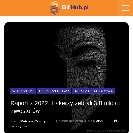
WIADOMOŚCI
BEZPIECZEŃSTWO
INFORMACJA PRASOWA
Raport z 2022: Hakerzy zebrali 3,8 mld od
inwestorów
Ostatnia aktualizacja
lut 1, 2023
2
Przez
Mateusz Czarny
min czytania
Hakerzy wciąż są niebezpieczni