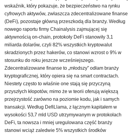
wskaźnik, który pokazuje, że bezpieczeństwo na rynku
cyfrowych aktywów, zwłaszcza zdecentralizowane finanse
(DeFi), pozostaje główną przeszkodą dla branży. Według
nowego raportu firmy Chainalysis zajmującej się
aktywnością on-chain, protokoły DeFi stanowiły 3,1
miliarda dolarów, czyli 82% wszystkich kryptowalut
skradzionych przez hakerów, co stanowi wzrost o 9% w
stosunku do roku jeszcze wcześniejszego.
Zdecentralizowane finanse to „młodszy” odłam branży
kryptograficznej, który opiera się na smart contractach.
Niestety często to właśnie one stają się przyczyną
przyszłych kłopotów, mimo że w teorii oferują większą
przejrzystość zarówno na poziomie kodu, jak i samych
transakcji. Według DefiLlama, z łącznym kapitałem w
wysokości 53,7 mld USD utrzymywanym w protokołach
DeFi, ta nowsza i mniej uregulowana część branży
stanowi wciąż zaledwie 5% wszystkich środków