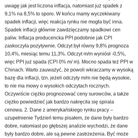
uwagę jak jest liczona inflacja, natomiast już spadek z
9,1% na 8,5% to sporo. W końcu mamy wyczekiwany
spadek inflacji, więc reakcja rynku nie mogła być inna.
Spadek inflacji głównie zawdzięczamy spadkowi cen
paliw. Inflacja producencka PPI podobnie jak CPI
zaskoczyła pozytywnie. Odczyt był równy 9,8% prognoza
10,4%, miesiąc temu 11,3%. Odczyt m/m wyniósł -0,5%,
więc PPI już spada (CPI 0% m/ m). Mocno spada też PPI w
Chinach. Warto zauważyć, że powoli wkraczamy w wysoką
bazę dla inflacji, tzn. jeżeli odczyty m/m nie będą wysokie,
to nie ma mowy o wysokich odczytach rocznych.
Oczywiście ciężko prognozować ceny surowców, a także
ciężko powiedzieć jak bardzo nakręciła się spirala
cenowa. 2. Dane z amerykańskiego rynku pracy –
uzupełnienie Tydzień temu pisałem, że dane były bardzo
dobre, natomiast po głębszej analizie wychodzi, że dane
były bardzo dobre, ale są pewne zastrzeżenia. Być może