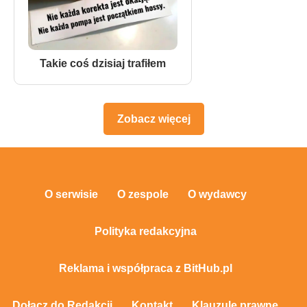
Takie coś dzisiaj trafiłem
Zobacz więcej
O serwisie
O zespole
O wydawcy
Polityka redakcyjna
Reklama i współpraca z BitHub.pl
Dołącz do Redakcji
Kontakt
Klauzule prawne