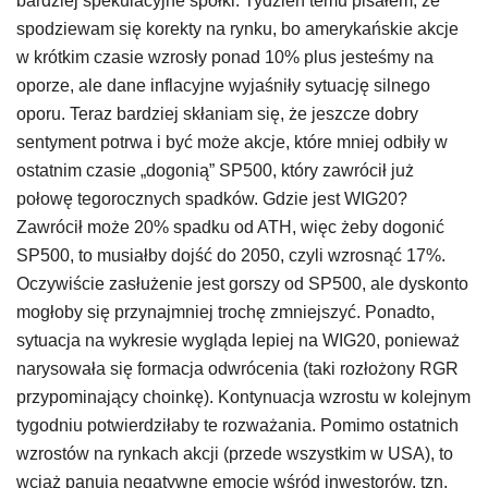
bardziej spekulacyjne spółki. Tydzień temu pisałem, że
spodziewam się korekty na rynku, bo amerykańskie akcje
w krótkim czasie wzrosły ponad 10% plus jesteśmy na
oporze, ale dane inflacyjne wyjaśniły sytuację silnego
oporu. Teraz bardziej skłaniam się, że jeszcze dobry
sentyment potrwa i być może akcje, które mniej odbiły w
ostatnim czasie „dogonią” SP500, który zawrócił już
połowę tegorocznych spadków. Gdzie jest WIG20?
Zawrócił może 20% spadku od ATH, więc żeby dogonić
SP500, to musiałby dojść do 2050, czyli wzrosnąć 17%.
Oczywiście zasłużenie jest gorszy od SP500, ale dyskonto
mogłoby się przynajmniej trochę zmniejszyć. Ponadto,
sytuacja na wykresie wygląda lepiej na WIG20, ponieważ
narysowała się formacja odwrócenia (taki rozłożony RGR
przypominający choinkę). Kontynuacja wzrostu w kolejnym
tygodniu potwierdziłaby te rozważania. Pomimo ostatnich
wzrostów na rynkach akcji (przede wszystkim w USA), to
wciąż panują negatywne emocje wśród inwestorów, tzn.