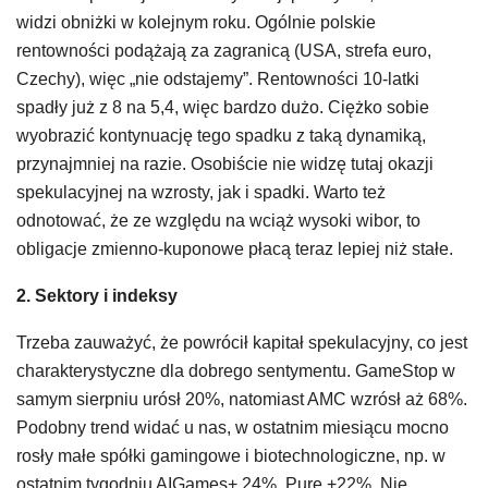
widzi obniżki w kolejnym roku. Ogólnie polskie
rentowności podążają za zagranicą (USA, strefa euro,
Czechy), więc „nie odstajemy”. Rentowności 10-latki
spadły już z 8 na 5,4, więc bardzo dużo. Ciężko sobie
wyobrazić kontynuację tego spadku z taką dynamiką,
przynajmniej na razie. Osobiście nie widzę tutaj okazji
spekulacyjnej na wzrosty, jak i spadki. Warto też
odnotować, że ze względu na wciąż wysoki wibor, to
obligacje zmienno-kuponowe płacą teraz lepiej niż stałe.
2. Sektory i indeksy
Trzeba zauważyć, że powrócił kapitał spekulacyjny, co jest
charakterystyczne dla dobrego sentymentu. GameStop w
samym sierpniu urósł 20%, natomiast AMC wzrósł aż 68%.
Podobny trend widać u nas, w ostatnim miesiącu mocno
rosły małe spółki gamingowe i biotechnologiczne, np. w
ostatnim tygodniu AIGames+ 24%, Pure +22%. Nie