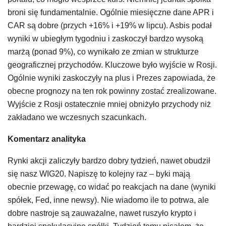
broni się fundamentalnie. Ogólnie miesięczne dane APR i
CAR są dobre (przych +16% i +19% w lipcu). Asbis podał
wyniki w ubiegłym tygodniu i zaskoczył bardzo wysoką
marżą (ponad 9%), co wynikało ze zmian w strukturze
geograficznej przychodów. Kluczowe było wyjście w Rosji.
Ogólnie wyniki zaskoczyły na plus i Prezes zapowiada, że
obecne prognozy na ten rok powinny zostać zrealizowane.
Wyjście z Rosji ostatecznie mniej obniżyło przychody niż
zakładano we wczesnych szacunkach.
Komentarz analityka
Rynki akcji zaliczyły bardzo dobry tydzień, nawet obudził
się nasz WIG20. Napiszę to kolejny raz – byki mają
obecnie przewagę, co widać po reakcjach na dane (wyniki
spółek, Fed, inne newsy). Nie wiadomo ile to potrwa, ale
dobre nastroje są zauważalne, nawet ruszyło krypto i