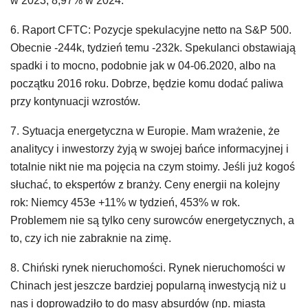
w 2023, 8,97% w 2024.
6. Raport CFTC: Pozycje spekulacyjne netto na S&P 500.
Obecnie -244k, tydzień temu -232k. Spekulanci obstawiają
spadki i to mocno, podobnie jak w 04-06.2020, albo na
początku 2016 roku. Dobrze, będzie komu dodać paliwa
przy kontynuacji wzrostów.
7. Sytuacja energetyczna w Europie. Mam wrażenie, że
analitycy i inwestorzy żyją w swojej bańce informacyjnej i
totalnie nikt nie ma pojęcia na czym stoimy. Jeśli już kogoś
słuchać, to ekspertów z branży. Ceny energii na kolejny
rok: Niemcy 453e +11% w tydzień, 453% w rok.
Problemem nie są tylko ceny surowców energetycznych, a
to, czy ich nie zabraknie na zimę.
8. Chiński rynek nieruchomości. Rynek nieruchomości w
Chinach jest jeszcze bardziej popularną inwestycją niż u
nas i doprowadziło to do masy absurdów (np. miasta