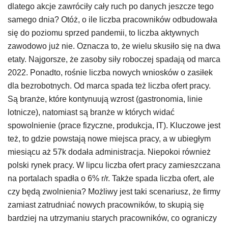
dlatego akcje zawróciły cały ruch po danych jeszcze tego
samego dnia? Otóż, o ile liczba pracowników odbudowała
się do poziomu sprzed pandemii, to liczba aktywnych
zawodowo już nie. Oznacza to, że wielu skusiło się na dwa
etaty. Najgorsze, że zasoby siły roboczej spadają od marca
2022. Ponadto, rośnie liczba nowych wniosków o zasiłek
dla bezrobotnych. Od marca spada też liczba ofert pracy.
Są branże, które kontynuują wzrost (gastronomia, linie
lotnicze), natomiast są branże w których widać
spowolnienie (prace fizyczne, produkcja, IT). Kluczowe jest
też, to gdzie powstają nowe miejsca pracy, a w ubiegłym
miesiącu aż 57k dodała administracja. Niepokoi również
polski rynek pracy. W lipcu liczba ofert pracy zamieszczana
na portalach spadła o 6% r/r. Także spada liczba ofert, ale
czy będą zwolnienia? Możliwy jest taki scenariusz, że firmy
zamiast zatrudniać nowych pracowników, to skupią się
bardziej na utrzymaniu starych pracowników, co ograniczy