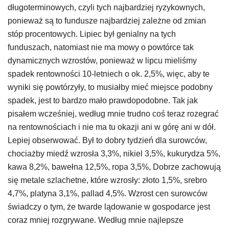
długoterminowych, czyli tych najbardziej ryzykownych,
ponieważ są to fundusze najbardziej zależne od zmian
stóp procentowych. Lipiec był genialny na tych
funduszach, natomiast nie ma mowy o powtórce tak
dynamicznych wzrostów, ponieważ w lipcu mieliśmy
spadek rentowności 10-letniech o ok. 2,5%, więc, aby te
wyniki się powtórzyły, to musiałby mieć miejsce podobny
spadek, jest to bardzo mało prawdopodobne. Tak jak
pisałem wcześniej, według mnie trudno coś teraz rozegrać
na rentownościach i nie ma tu okazji ani w górę ani w dół.
Lepiej obserwować. Był to dobry tydzień dla surowców,
chociażby miedź wzrosła 3,3%, nikiel 3,5%, kukurydza 5%,
kawa 8,2%, bawełna 12,5%, ropa 3,5%, Dobrze zachowują
się metale szlachetne, które wzrosły: złoto 1,5%, srebro
4,7%, platyna 3,1%, pallad 4,5%. Wzrost cen surowców
świadczy o tym, że twarde lądowanie w gospodarce jest
coraz mniej rozgrywane. Według mnie najlepsze