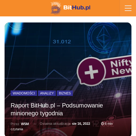
WIADOMOŚCI
ANALIZY
BIZNES
Raport BitHub.pl – Podsumowanie
minionego tygodnia
Ostatnia aktualizacja
sie 16, 2022
6 min
Przez
WSM
czytania