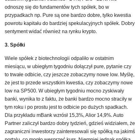
odnoszę się do fundamentów tych spółek, bo w
przypadkach np. Pure są one bardzo dobre, tylko kwestia
powrotu kapitału do bardziej spekulacyjnych spółek. Dobry
sentyment widać również na rynku krypto.
3. Spółki
Wiele spółek z biotechnologii odpaliło w ostatnim
miesiącu, w ubiegłym tygodniu dołączył pure, pytanie czy
to trwałe odbicie, czy jeszcze zobaczymy nowe low. Myślę,
że jest to przede wszystkim kwestia, czy zobaczymy nowe
low na SP500. W ubiegłym tygodniu mocno zyskiwały
banki, wynika to z faktu, że banki bardzo mocno straciły w
tym roku i po prostu jest to odbicie po dużych spadkach.
Dla przykładu mBank wzrósł 15,3%, Alior 14,9%. Auto
Partner zaliczył bardzo dobry tydzień, gdzieś widziałem, że
zagraniczni inwestorzy zainteresowali się spółką na jakimś
portalu, co mogło wesprzeć kurs. Niemniej jednak spółka