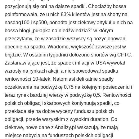
pozycjonują się oni na dalsze spadki. Chociażby bossa
poinformowała, że u nich 83% klientów jest na shorty na
nasdaq100 i sp500, ponadto jest ciekawy artykuł u nich na
bossa blogi „pułapka na niedźwiedzia?” w którym
przeczytamy, że w zasadzie wszyscy są pozycjonowani
obecnie na spadki. Wiadomo, większość zawsze jest w
błędzie. W ostatnim tygodniu dołożono shortów wg CFTC.
Zastanawiające jest, że spadek inflacji w USA wywołał
wzrosty na rynkach akcji, a nie spowodował spadku
rentowności 10-latek. Natomiast delikatnie spadły
oczekiwania na podwyżkę 0,75 na kolejnym posiedzeniu i
teraz rynek bardziej wierzy w podwyżkę 0,5. Rentowności
polskich obligacji skarbowych kontynuują spadki, co
przekłada się na dobre wyceny funduszu polskich
obligacji, przede wszystkim z wysokim duration. Co
ciekawe, nowe dane z Analizy.pl wskazują, że mają
miejsce nabycia na funduszach polskich obligacji