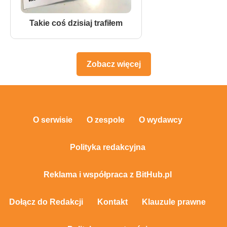
Takie coś dzisiaj trafiłem
Zobacz więcej
O serwisie
O zespole
O wydawcy
Polityka redakcyjna
Reklama i współpraca z BitHub.pl
Dołącz do Redakcji
Kontakt
Klauzule prawne