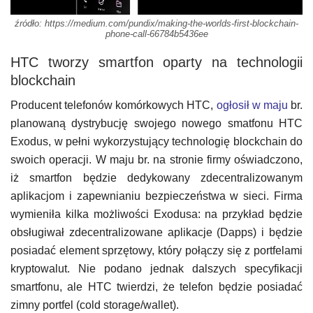
źródło: https://medium.com/pundix/making-the-worlds-first-blockchain-
phone-call-66784b5436ee
HTC tworzy smartfon oparty na technologii
blockchain
Producent telefonów komórkowych HTC,
ogłosił w maju
br.
planowaną dystrybucję swojego nowego smatfonu HTC
Exodus, w pełni wykorzystujący technologię blockchain do
swoich operacji. W maju br. na stronie firmy oświadczono,
iż smartfon będzie dedykowany zdecentralizowanym
aplikacjom i zapewnianiu bezpieczeństwa w sieci. Firma
wymieniła kilka możliwości Exodusa: na przykład będzie
obsługiwał zdecentralizowane aplikacje (Dapps) i będzie
posiadać element sprzętowy, który połączy się z portfelami
kryptowalut. Nie podano jednak dalszych specyfikacji
smartfonu, ale HTC twierdzi, że telefon będzie posiadać
zimny portfel (cold storage/wallet).