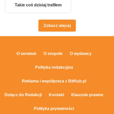
Takie coś dzisiaj trafiłem
Zobacz więcej
O serwisie
O zespole
O wydawcy
Polityka redakcyjna
Reklama i współpraca z BitHub.pl
Dołącz do Redakcji
Kontakt
Klauzule prawne
Polityka prywatności