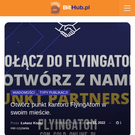
WIADOMOŚCI
TYPY PUBLIKACJI
Otwórz punkt kantoru FlyingAtom w
swoim mieście.
Ostatnia aktualizacja
gru 12, 2022
1
Przez
Łukasz Kopeć
min czytania