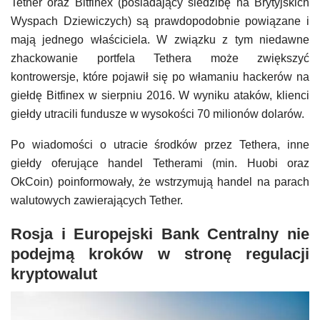
Tether oraz Bitfinex (posiadający siedzibę na Brytyjskich
Wyspach Dziewiczych) są prawdopodobnie powiązane i
mają jednego właściciela. W związku z tym niedawne
zhackowanie portfela Tethera może zwiększyć
kontrowersje, które pojawił się po włamaniu hackerów na
giełdę Bitfinex w sierpniu 2016. W wyniku ataków, klienci
giełdy utracili fundusze w wysokości 70 milionów dolarów.
Po wiadomości o utracie środków przez Tethera, inne
giełdy oferujące handel Tetherami (min. Huobi oraz
OkCoin) poinformowały, że wstrzymują handel na parach
walutowych zawierających Tether.
Rosja i Europejski Bank Centralny nie
podejmą kroków w stronę regulacji
kryptowalut