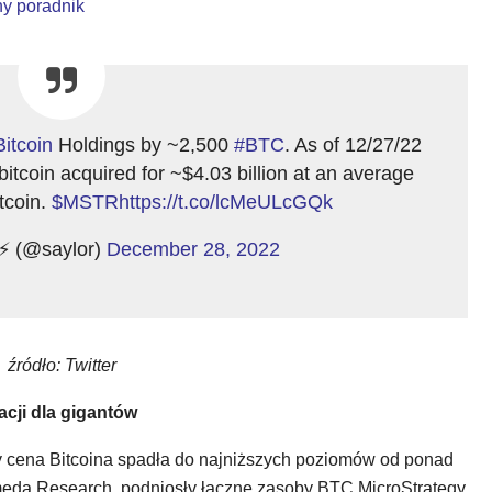
ny poradnik
itcoin
Holdings by ~2,500
#BTC
. As of 12/27/22
itcoin acquired for ~$4.03 billion at an average
tcoin.
$MSTR
https://t.co/lcMeULcGQk
⚡️ (@saylor)
December 28, 2022
źródło: Twitter
cji dla gigantów
dy cena Bitcoina spadła do najniższych poziomów od ponad
meda Research, podniosły łączne zasoby BTC MicroStrategy