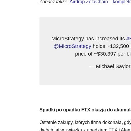
Zobacz także:
Airdrop ZetaChain – komplet
MicroStrategy has increased its
#B
@MicroStrategy
holds ~132,500 b
price of ~$30,397 per bi
— Michael Saylor
Spadki po upadku FTX okazją do akumula
Ostatnie zakupy, których firma dokonała, g
dwóch lat w związku z upadkiem FTX i Ala