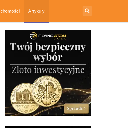
uchomości
Artykuły