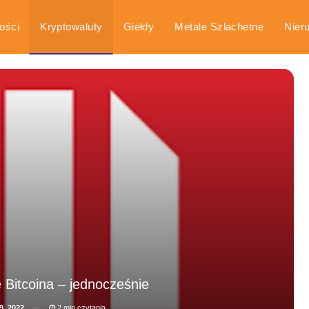
ości
Kryptowaluty
Giełdy
Metale Szlachetne
Nier
arka
Poradniki
 Bitcoina – jednocześnie
9, 2022
2 min czytania