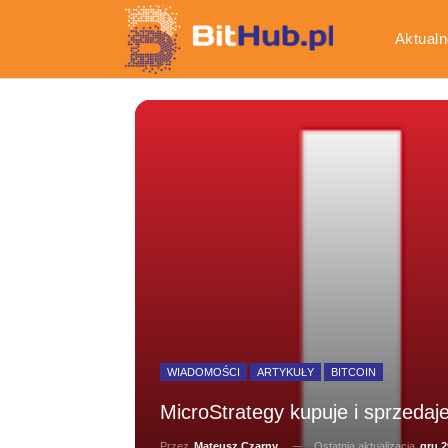
Aktualn
Gospod
WIADOMOŚCI
ARTYKUŁY
BITCOIN
MicroStrategy kupuje i sprzedaje
Ostatnia aktualizacja
gru 2
Przez
Mateusz Czarny