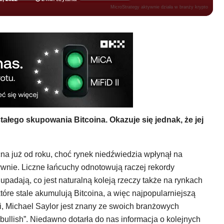
MicroStrategy aktywnie działa w branży krypto
tałego skupowania Bitcoina. Okazuje się jednak, że jej
na już od roku, choć rynek niedźwiedzia wpłynął na
wnie. Liczne łańcuchy odnotowują raczej rekordy
padają, co jest naturalną koleją rzeczy także na rynkach
 które stale akumulują Bitcoina, a więc najpopularniejszą
i, Michael Saylor jest znany ze swoich branżowych
ullish”. Niedawno dotarła do nas informacja o kolejnych