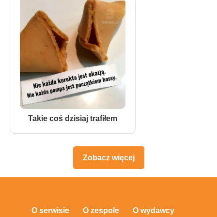
Takie coś dzisiaj trafiłem
Zobacz więcej
O serwisie
O zespole
O wydawcy