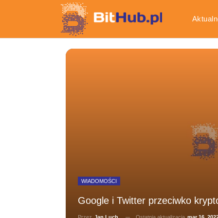
Aktualn
Gospod
WIADOMOŚCI
Google i Twitter przeciwko kryp
Ostatnia aktualizacja
mar 16, 202
Przez
Jan Luch