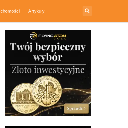
uchomości
Artykuły