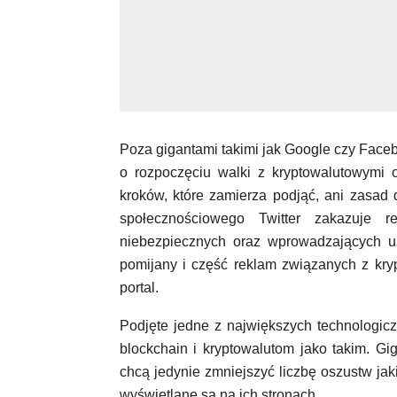
Poza gigantami takimi jak Google czy Faceb
o rozpoczęciu walki z kryptowalutowymi o
kroków, które zamierza podjąć, ani zasad 
społecznościowego Twitter zakazuje r
niebezpiecznych oraz wprowadzających uż
pomijany i część reklam związanych z kry
portal.
Podjęte jedne z największych technologicz
blockchain i kryptowalutom jako takim. Gi
chcą jedynie zmniejszyć liczbę oszustw ja
wyświetlane są na ich stronach.