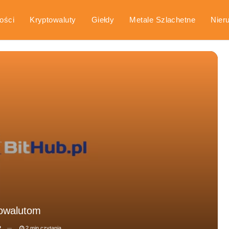
ości
Kryptowaluty
Giełdy
Metale Szlachetne
Nier
arka
Poradniki
towalutom
2
2 min czytania