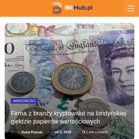
WIADOMOŚCI
Firma z branży kryptowalut na londyńskiej
giełdzie papierów wartościowych
sie 5, 2018
2 min czytania
Przez
Rafał Piskuła