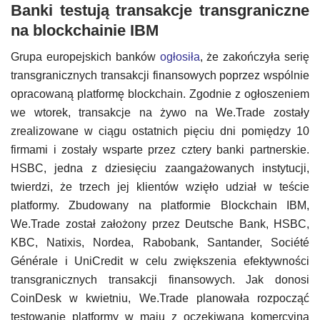
Banki testują transakcje transgraniczne
na blockchainie IBM
Grupa europejskich banków
ogłosiła
, że zakończyła serię
transgranicznych transakcji finansowych poprzez wspólnie
opracowaną platformę blockchain. Zgodnie z ogłoszeniem
we wtorek, transakcje na żywo na We.Trade zostały
zrealizowane w ciągu ostatnich pięciu dni pomiędzy 10
firmami i zostały wsparte przez cztery banki partnerskie.
HSBC, jedna z dziesięciu zaangażowanych instytucji,
twierdzi, że trzech jej klientów wzięło udział w teście
platformy. Zbudowany na platformie Blockchain IBM,
We.Trade został założony przez Deutsche Bank, HSBC,
KBC, Natixis, Nordea, Rabobank, Santander, Société
Générale i UniCredit w celu zwiększenia efektywności
transgranicznych transakcji finansowych. Jak donosi
CoinDesk w kwietniu, We.Trade planowała rozpocząć
testowanie platformy w maju z oczekiwaną komercyjną