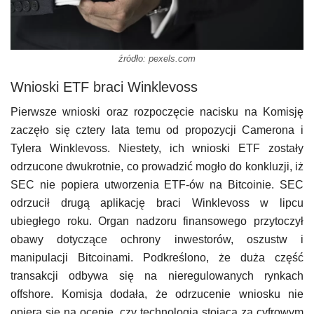
źródło: pexels.com
Wnioski ETF braci Winklevoss
Pierwsze wnioski oraz rozpoczęcie nacisku na Komisję
zaczęło się cztery lata temu od propozycji Camerona i
Tylera Winklevoss. Niestety, ich wnioski ETF zostały
odrzucone dwukrotnie, co prowadzić mogło do konkluzji, iż
SEC nie popiera utworzenia ETF-ów na Bitcoinie. SEC
odrzucił drugą aplikację braci Winklevoss w lipcu
ubiegłego roku. Organ nadzoru finansowego przytoczył
obawy dotyczące ochrony inwestorów, oszustw i
manipulacji Bitcoinami. Podkreślono, że duża część
transakcji odbywa się na nieregulowanych rynkach
offshore. Komisja dodała, że odrzucenie wniosku nie
opiera się na ocenie, czy technologia stojąca za cyfrowym