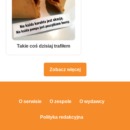
Takie coś dzisiaj trafiłem
Zobacz więcej
O serwisie
O zespole
O wydawcy
Polityka redakcyjna