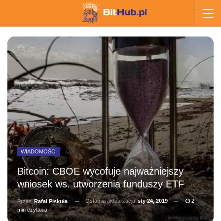
WIADOMOŚCI
Bitcoin: CBOE wycofuje najważniejszy
wniosek ws. utworzenia funduszy ETF
Ostatnia aktualizacja
sty 24, 2019
2
Przez
Rafał Piskuła
min czytania
źródło: pixabay.com