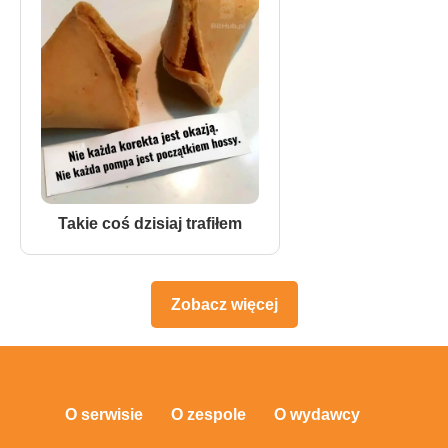
Takie coś dzisiaj trafiłem
Zobacz więcej
O serwisie
O zespole
O wydawcy