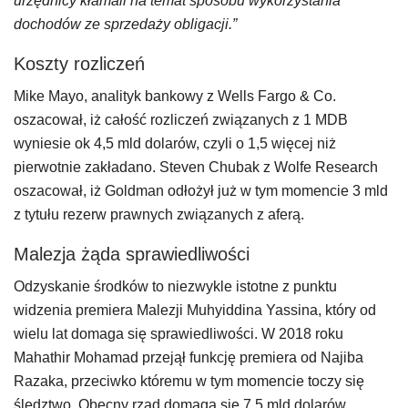
urzędnicy kłamali na temat sposobu wykorzystania
dochodów ze sprzedaży obligacji.”
Koszty rozliczeń
Mike Mayo, analityk bankowy z Wells Fargo & Co.
oszacował, iż całość rozliczeń związanych z 1 MDB
wyniesie ok 4,5 mld dolarów, czyli o 1,5 więcej niż
pierwotnie zakładano. Steven Chubak z Wolfe Research
oszacował, iż Goldman odłożył już w tym momencie 3 mld
z tytułu rezerw prawnych związanych z aferą.
Malezja żąda sprawiedliwości
Odzyskanie środków to niezwykle istotne z punktu
widzenia premiera Malezji Muhyiddina Yassina, który od
wielu lat domaga się sprawiedliwości. W 2018 roku
Mahathir Mohamad przejął funkcję premiera od Najiba
Razaka, przeciwko któremu w tym momencie toczy się
śledztwo. Obecny rząd domaga się 7,5 mld dolarów