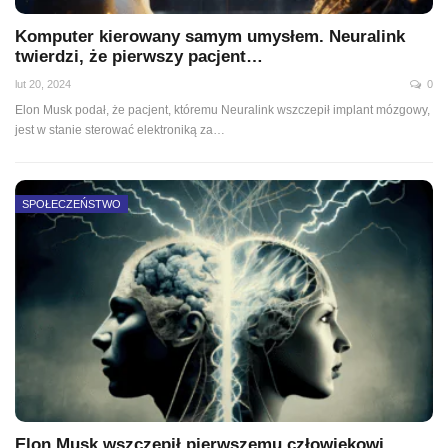
Komputer kierowany samym umysłem. Neuralink
twierdzi, że pierwszy pacjent…
lut 20, 2024
0
Elon Musk podał, że pacjent, któremu Neuralink wszczepił implant mózgowy,
jest w stanie sterować elektroniką za…
SPOŁECZEŃSTWO
Elon Musk wszczepił pierwszemu człowiekowi