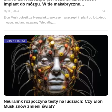
implant do mózgu. W tle makabryczne…
sty 30, 2024
0
Elon Musk ogłosił, że Neuralink z sukcesem wszczepił implant do ludzkiego
mózgu. Implant, nazwany Telepathy,…
GOSPODARKA
Neuralink rozpoczyna testy na ludziach: Czy Elon
Musk znów zmieni świat?