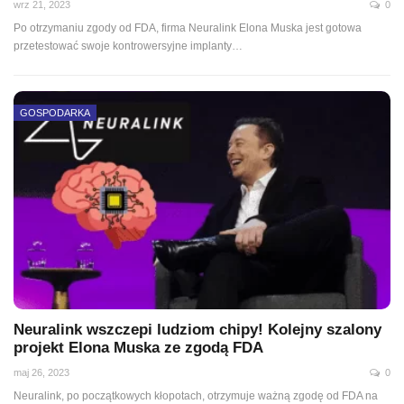
wrz 21, 2023
0
Po otrzymaniu zgody od FDA, firma Neuralink Elona Muska jest gotowa
przetestować swoje kontrowersyjne implanty…
GOSPODARKA
Neuralink wszczepi ludziom chipy! Kolejny szalony
projekt Elona Muska ze zgodą FDA
maj 26, 2023
0
Neuralink, po początkowych kłopotach, otrzymuje ważną zgodę od FDA na