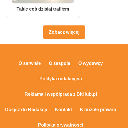
Takie coś dzisiaj trafiłem
Zobacz więcej
O serwisie
O zespole
O wydawcy
Polityka redakcyjna
Reklama i współpraca z BitHub.pl
Dołącz do Redakcji
Kontakt
Klauzule prawne
Polityka prywatności