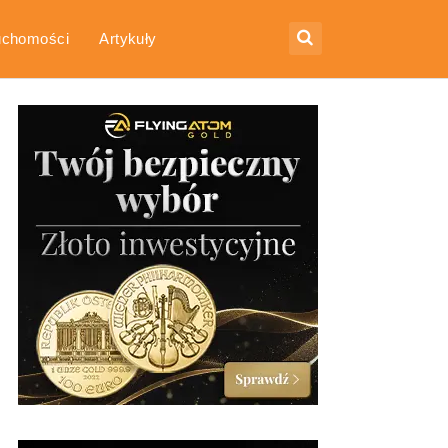
uchomości
Artykuły