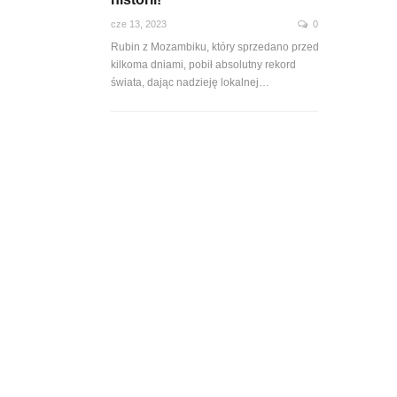
cze 13, 2023
0
Rubin z Mozambiku, który sprzedano przed
kilkoma dniami, pobił absolutny rekord
świata, dając nadzieję lokalnej…