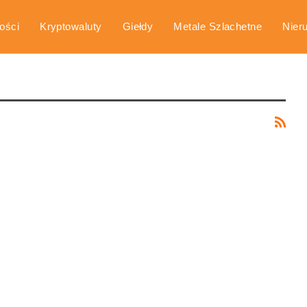
ości
Kryptowaluty
Giełdy
Metale Szlachetne
Nier
arka
Poradniki