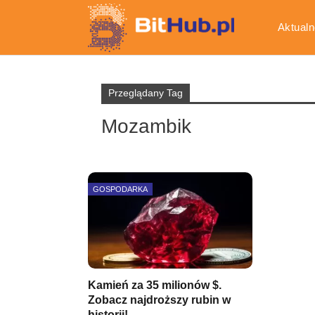
Aktualn
Gospod
Przeglądany Tag
Mozambik
GOSPODARKA
Kamień za 35 milionów $.
Zobacz najdroższy rubin w
historii!