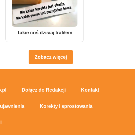
Takie coś dzisiaj trafiłem
Zobacz więcej
.pl
Dołącz do Redakcji
Kontakt
 ujawnienia
Korekty i sprostowania
I