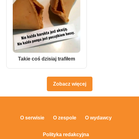
Takie coś dzisiaj trafiłem
Zobacz więcej
O serwisie
O zespole
O wydawcy
Polityka redakcyjna