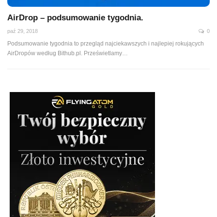
AirDrop – podsumowanie tygodnia.
paź 29, 2018
0
Podsumowanie tygodnia to przegląd najciekawszych i najlepiej rokujących
AirDropów według Bithub.pl. Prześwietlamy…