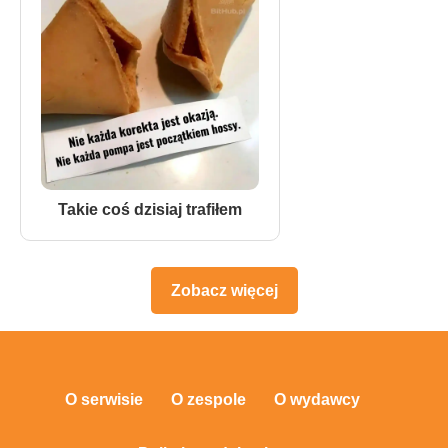
Takie coś dzisiaj trafiłem
Zobacz więcej
O serwisie
O zespole
O wydawcy