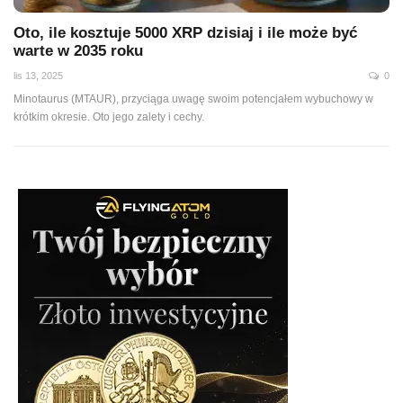
Oto, ile kosztuje 5000 XRP dzisiaj i ile może być
warte w 2035 roku
lis 13, 2025
0
Minotaurus (MTAUR), przyciąga uwagę swoim potencjałem wybuchowy w
krótkim okresie. Oto jego zalety i cechy.