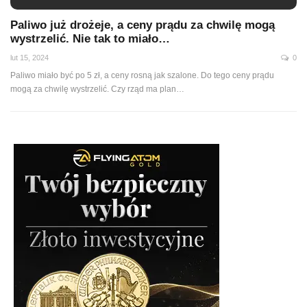
Paliwo już drożeje, a ceny prądu za chwilę mogą
wystrzelić. Nie tak to miało…
lut 15, 2024
0
Paliwo miało być po 5 zł, a ceny rosną jak szalone. Do tego ceny prądu
mogą za chwilę wystrzelić. Czy rząd ma plan…