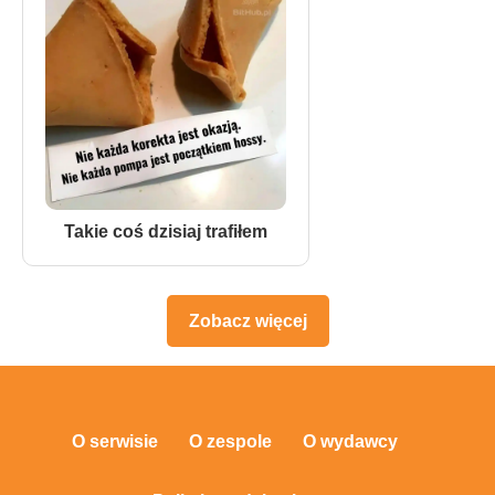
Takie coś dzisiaj trafiłem
Zobacz więcej
O serwisie
O zespole
O wydawcy