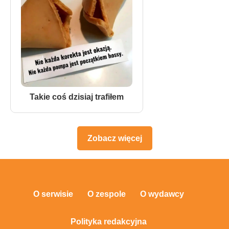
Takie coś dzisiaj trafiłem
Zobacz więcej
O serwisie
O zespole
O wydawcy
Polityka redakcyjna