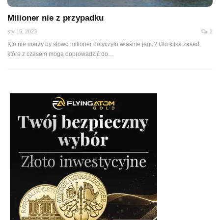
Milioner nie z przypadku
sty 15, 2023
2
Kto nie marzy by słowo milioner dotyczyło właśnie jego? Oto kilka zasad,
które z czasem mogą doprowadzić do…