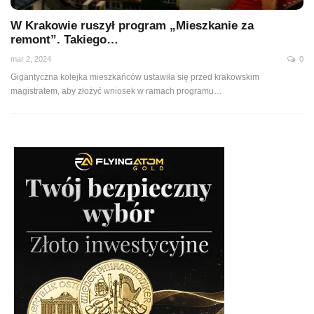
W Krakowie ruszył program „Mieszkanie za
remont”. Takiego…
mar 2, 2024
0
Gigantyczna kolejka mieszkańców ustawiła się przed krakowskim
magistratem, aby złożyć wniosek w ramach programu…