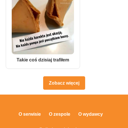
Takie coś dzisiaj trafiłem
Zobacz więcej
O serwisie
O zespole
O wydawcy