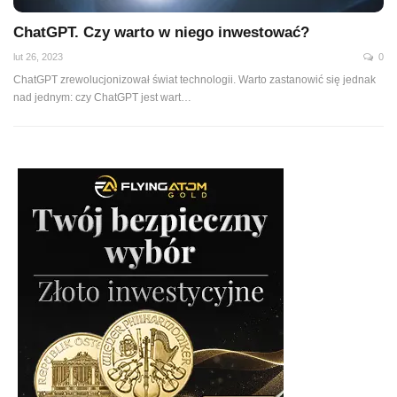
ChatGPT. Czy warto w niego inwestować?
lut 26, 2023
0
ChatGPT zrewolucjonizował świat technologii. Warto zastanowić się jednak
nad jednym: czy ChatGPT jest wart…