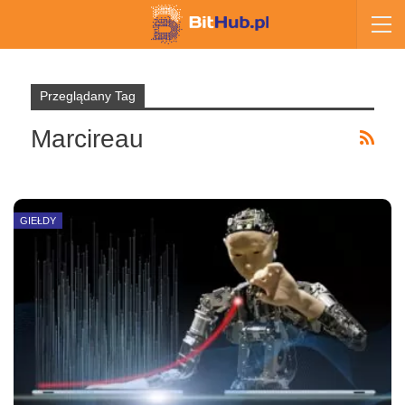
Przeglądany Tag
Marcireau
GIEŁDY