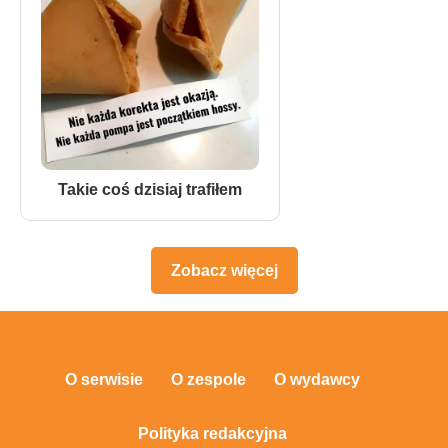
Takie coś dzisiaj trafiłem
Zobacz więcej
O serwisie
O zespole
O wydawcy
Polityka redakcyjna