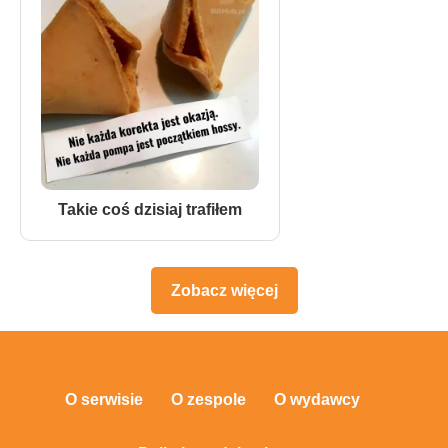
Takie coś dzisiaj trafiłem
Zobacz więcej
O serwisie
O zespole
O wydawcy