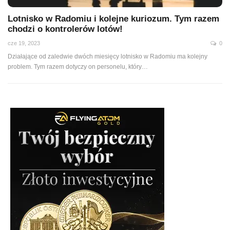
Lotnisko w Radomiu i kolejne kuriozum. Tym razem
chodzi o kontrolerów lotów!
cze 19, 2023
0
Działające od zaledwie dwóch miesięcy lotnisko w Radomiu ma kolejny
problem. Tym razem dotyczy on personelu, który
…