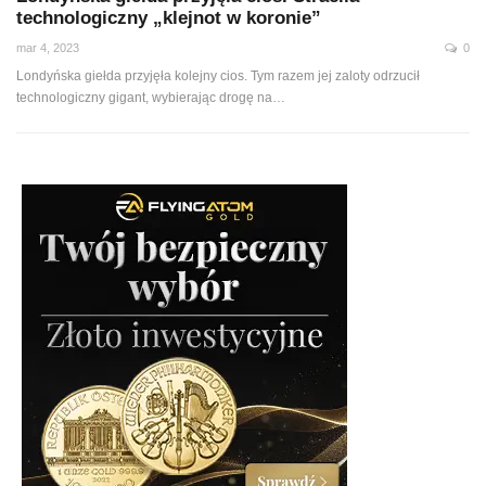
technologiczny „klejnot w koronie”
mar 4, 2023
0
Londyńska giełda przyjęła kolejny cios. Tym razem jej zaloty odrzucił
technologiczny gigant, wybierając drogę na…