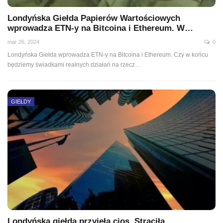
Londyńska Giełda Papierów Wartościowych
wprowadza ETN-y na Bitcoina i Ethereum. W…
mar 26, 2024
0
Londyńska Giełda wprowadza ETN-y na Bitcoina i Ethereum. Czy w końcu
będziemy świadkami realnych działań na rzecz…
GIEŁDY
Londyńska giełda przyjęła cios. Straciła