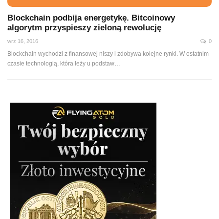
Blockchain podbija energetykę. Bitcoinowy
algorytm przyspieszy zieloną rewolucję
wrz 16, 2016
0
Blockchain wychodzi z finansowej niszy i zdobywa kolejne rynki. W ostatnim
czasie technologią, która leży u podstaw…