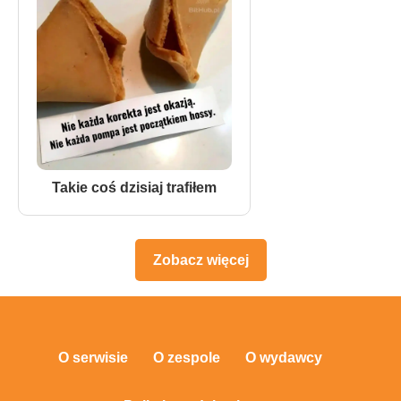
Takie coś dzisiaj trafiłem
Zobacz więcej
O serwisie
O zespole
O wydawcy