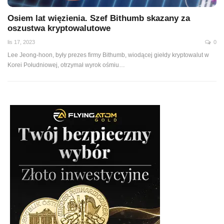
Osiem lat więzienia. Szef Bithumb skazany za
oszustwa kryptowalutowe
lis 17, 2023
0
Lee Jeong-hoon, były prezes firmy Bithumb, wiodącej giełdy kryptowalut w
Korei Południowej, otrzymał wyrok ośmiu…