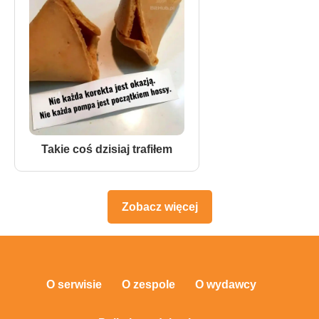
Takie coś dzisiaj trafiłem
Zobacz więcej
O serwisie
O zespole
O wydawcy